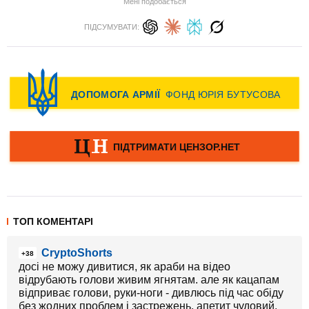
Мені подобається
ПІДСУМУВАТИ:
ТОП КОМЕНТАРІ
CryptoShorts
+38
досі не можу дивитися, як араби на відео
відрубають голови живим ягнятам. але як кацапам
відприває голови, руки-ноги - дивлюсь під час обіду
без жодних проблем і застрежень. апетит чудовий.