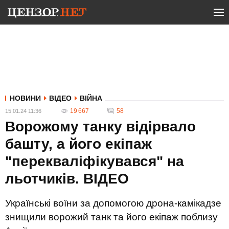
НОВИНИ
ВІДЕО
ВІЙНА
19 667
58
15.01.24 11:36
Ворожому танку відірвало
башту, а його екіпаж
"перекваліфікувався" на
льотчиків. ВIДЕО
Українські воїни за допомогою дрона-камікадзе
знищили ворожий танк та його екіпаж поблизу