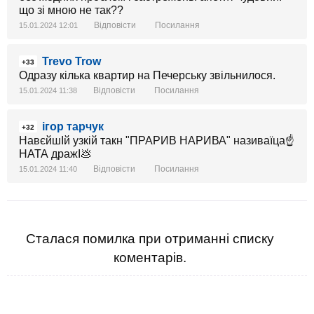
що зі мною не так??
Відповісти
Посилання
15.01.2024 12:01
Trevo Trow
+33
Одразу кілька квартир на Печерську звільнилося.
Відповісти
Посилання
15.01.2024 11:38
ігор тарчук
+32
НавєйшІй узкій такн "ПРАРИВ НАРИВА" називаїца☝
НАТА дражІ💩
Відповісти
Посилання
15.01.2024 11:40
Сталася помилка при отриманні списку
коментарів.