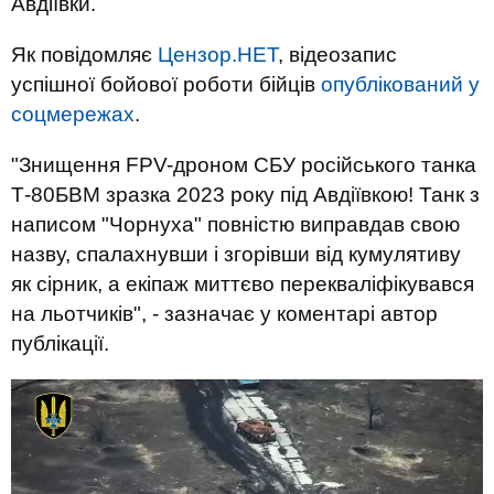
Авдіївки.
Як повідомляє
Цензор.НЕТ
, відеозапис
успішної бойової роботи бійців
опублікований у
соцмережах
.
"Знищення FPV-дроном СБУ російського танка
Т-80БВМ зразка 2023 року під Авдіївкою! Танк з
написом "Чорнуха" повністю виправдав свою
назву, спалахнувши і згорівши від кумулятиву
як сірник, а екіпаж миттєво перекваліфікувався
на льотчиків", - зазначає у коментарі автор
публікації.