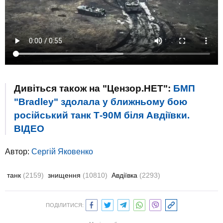
Дивіться також на "Цензор.НЕТ":
БМП
"Bradley" здолала у ближньому бою
російський танк Т-90М біля Авдіївки.
ВIДЕО
Автор:
Сергій Яковенко
танк
(2159)
знищення
(10810)
Авдіївка
(2293)
ПОДІЛИТИСЯ: