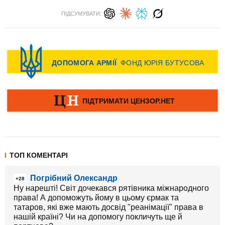
ПІДСУМУВАТИ:
ТОП КОМЕНТАРІ
Погрібний Олександр
+28
Ну нарешті! Світ дочекався рятівника міжнародного
права! А допоможуть йому в цьому єрмак та
татаров, які вже мають досвід "реанімації" права в
нашій країні? Чи на допомогу покличуть ще й