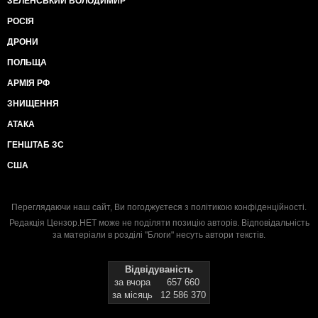
ЗЕЛЕНСЬКИЙ ВОЛОДИМИР
РОСІЯ
ДРОНИ
ПОЛЬЩА
АРМІЯ РФ
ЗНИЩЕННЯ
АТАКА
ГЕНШТАБ ЗС
США
Переглядаючи наш сайт, Ви погоджуєтеся з
політикою конфіденційності
.
Редакція Цензор.НЕТ може не поділяти позицію авторів. Відповідальність
за матеріали в розділі "Блоги" несуть автори текстів.
Відвідуваність
за вчора
657 660
за місяць
12 586 370