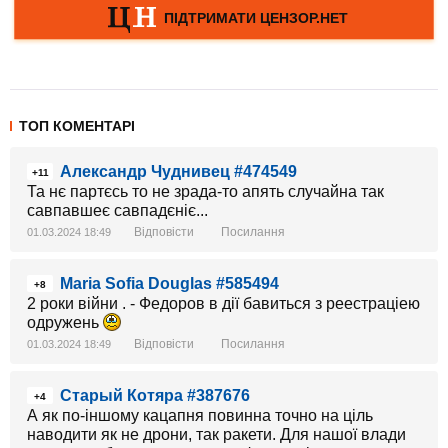
ТОП КОМЕНТАРІ
Александр Чуднивец #474549
+11
Та нє партєсь то не зрада-то апять случайна так
савпавшеє савпадєніє...
Відповісти
Посилання
01.03.2024 18:49
Maria Sofia Douglas #585494
+8
2 роки війни . - Федоров в дії бавиться з реестраціею
одружень
Відповісти
Посилання
01.03.2024 18:49
Старый Котяра #387676
+4
А як по-іншому кацапня повинна точно на ціль
наводити як не дрони, так ракети. Для нашої влади