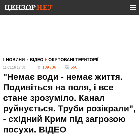
НОВИНИ
ВІДЕО
ОКУПОВАНІ ТЕРИТОРІЇ
109 736
556
11.03.16 17:58
"Немає води - немає життя.
Подивіться на поля, і все
стане зрозуміло. Канал
руйнується. Труби розікрали",
- східний Крим під загрозою
посухи. ВІДЕО