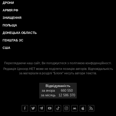
ДРОНИ
АРМІЯ РФ
ЗНИЩЕННЯ
ПОЛЬЩА
ДОНЕЦЬКА ОБЛАСТЬ
ГЕНШТАБ ЗС
США
Переглядаючи наш сайт, Ви погоджуєтеся з
політикою конфіденційності
.
Редакція Цензор.НЕТ може не поділяти позицію авторів. Відповідальність
за матеріали в розділі "Блоги" несуть автори текстів.
Відвідуваність
за вчора
660 550
за місяць
12 586 370