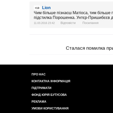
Lion
+13
Чим більше пізнаєш Матіоса, тим більше
підстилка Порошенка. Унтєр-Пришибєєв д
Відповісти
Посилання
11.03.2016 23:42
Сталася помилка при
ПРО НАС
КОНТАКТНА ІНФОРМАЦІЯ
ПІДТРИМАТИ
ФОНД ЮРІЯ БУТУСОВА
РЕКЛАМА
УМОВИ КОРИСТУВАННЯ