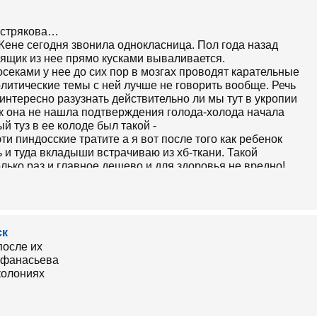
Острякова…
ене сегодня звонила однокласница. Пол года назад
оящик из нее прямо кусками вываливается.
секами у нее до сих пор в мозгах проводят карательные
олитические темы с ней лучше не говорить вообще. Речь
 интересно разузнать действительно ли мы тут в укропии
ак она не нашла подтверждения голода-холода начала
 туз в ее колоде был такой -
и пиндосские тратите а я вот после того как ребенок
 и туда вкладыши встрачиваю из хб-ткани. Такой
лько раз и главное дешево и для здоровья не вредно!
- ты не спросила у нее насушила ли она уже моха вместо
ск
етов в последнем поколении…
мый