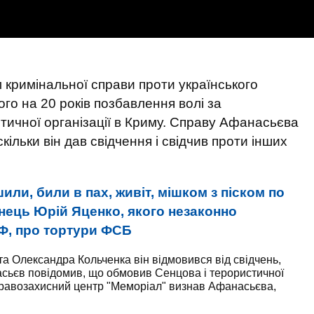
кримінальної справи проти українського
о на 20 років позбавлення волі за
стичної організації в Криму. Справу Афанасьєва
ільки він дав свідчення і свідчив проти інших
или, били в пах, живіт, мішком з піском по
аїнець Юрій Яценко, якого незаконно
РФ, про тортури ФСБ
ста Олександра Кольченка він відмовився від свідчень,
асьєв повідомив, що обмовив Сенцова і терористичної
о. Правозахисний центр "Меморіал" визнав Афанасьєва,