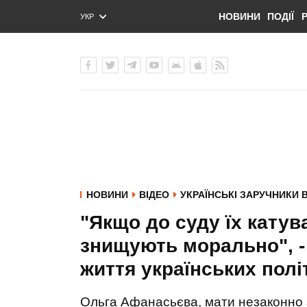
НОВИНИ
ПОДІЇ
УКР
ENG
РУС
НОВИНИ
ВІДЕО
УКРАЇНСЬКІ ЗАРУЧНИКИ 
"Якщо до суду їх катува
знищують морально", -
життя українських полі
Ольга Афанасьєва, мати незаконно 