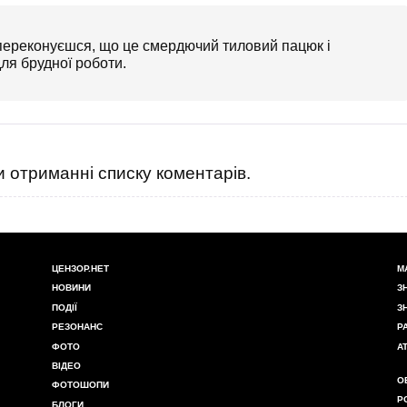
 переконуєшся, що це смердючий тиловий пацюк і
ля брудної роботи.
 отриманні списку коментарів.
ЦЕНЗОР.НЕТ
М
НОВИНИ
З
ПОДІЇ
З
РЕЗОНАНС
Р
ФОТО
А
ВІДЕО
О
ФОТОШОПИ
Р
БЛОГИ