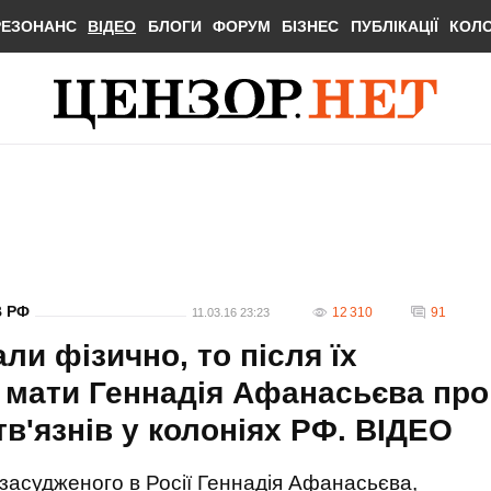
РЕЗОНАНС
ВІДЕО
БЛОГИ
ФОРУМ
БІЗНЕС
ПУБЛІКАЦІЇ
КОЛ
В РФ
12 310
91
11.03.16 23:23
ли фізично, то після їх
 мати Геннадія Афанасьєва про
тв'язнів у колоніях РФ. ВІДЕО
засудженого в Росії Геннадія Афанасьєва,