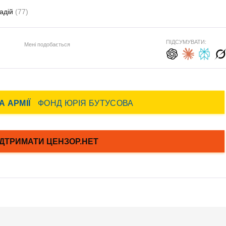
адій
(77)
ПІДСУМУВАТИ:
Мені подобається