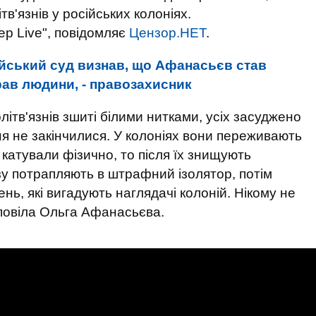
тв'язнів у російських колоніях.
ер Live", повідомляє
Цензор.НЕТ
.
йський суд визнав, що Афанасьєв став
рав людини, - правозахисник
літв'язнів зшиті білими нитками, усіх засуджено
ня не закінчилися. У колоніях вони переживають
 катували фізично, то після їх знищують
зу потрапляють в штрафний ізолятор, потім
нь, які вигадують наглядачі колоній. Нікому не
повіла Ольга Афанасьєва.