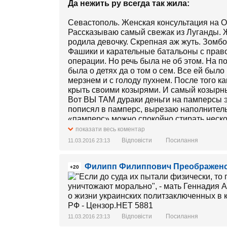
Да нежить ру всегда так жила:
Севастополь. Женская консультация на 
Рассказываю самый свежак из Луганды. Ж
родила девочку. Скрепная аж жуть. Зомб
Фашики и карательные батальоны с право
операции. Но речь была не об этом. На п
была о детях да о том о сем. Все ей было
мерзнем и с голоду пухнем. После того к
крыть своими козырями. И самый козырный
Вот ВЫ ТАМ дураки деньги на памперсы эт
пописял в памперс, вырезаю наполнитель
«памперс» можно спокойно стирать неско
ЗАНАВЕС!
показати весь коментар
Я *** пацталом валялся! А потом говорю 
Відповісти
Посилання
11.03.2016 23:13
тампаксов.
Тут начала пацталом валяться жена.
Филипп Филиппович Преображен
ПЫСЫ - дети на нас смотрели как на иди
+20
http://example1432.wordpress.com/ Тот са
Відповісти
Посилання
11.03.2016 23:13