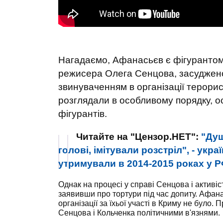
Нагадаємо, Афанасьєв є фігурантом 
режисера Олега Сенцова, засудженог
звинуваченням в організації терори
розглядали в особливому порядку, оск
фігурантів.
Читайте на "Цензор.НЕТ":
"Душ
голові, імітували розстріл", - укр
утримували в 2014-2015 роках у 
Однак на процесі у справі Сенцова і активі
заявивши про тортури під час допиту. Афан
організації за їхьої участі в Криму не бул
Сенцова і Кольченка політичними в'язнями.