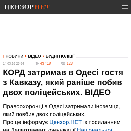
НОВИНИ
ВІДЕО
БУДНІ ПОЛІЦІЇ
43 418
123
14.03.16 23:54
КОРД затримав в Одесі гостя
з Кавказу, який раніше побив
двох поліцейських. ВІДЕО
Правоохоронці в Одесі затримали іноземця,
який повбив двох поліцейських.
Про це інформує
Цензор.НЕТ
із посиланням
на Департамент комунікації
Національної