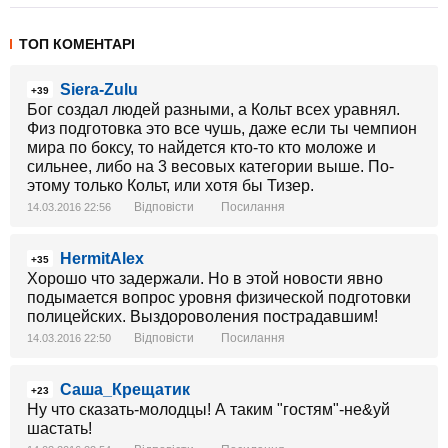
ТОП КОМЕНТАРІ
Siera-Zulu
+39
Бог создал людей разными, а Кольт всех уравнял.
Физ подготовка это все чушь, даже если ты чемпион
мира по боксу, то найдется кто-то кто моложе и
сильнее, либо на 3 весовых категории выше. По-
этому только Кольт, или хотя бы Тизер.
Відповісти
Посилання
14.03.2016 22:56
HermitAlex
+35
Хорошо что задержали. Но в этой новости явно
подымается вопрос уровня физической подготовки
полицейских. Выздороволения пострадавшим!
Відповісти
Посилання
14.03.2016 22:50
Саша_Крещатик
+23
Ну что сказать-молодцы! А таким "гостям"-не&уй
шастать!