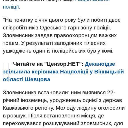
поліції.
"На початку січня цього року були побиті двоє
співробітників Одеського гарнізону поліції.
Зловмисник завдав правоохоронцям важких
травм. У результаті заподіяних тілесних
ушкоджень один із поліцейських був у комі.
Читайте на "Цензор.НЕТ":
Деканоідзе
звільнила керівника Нацполіціі у Вінницькій
області Шевцова
Зловмисника встановили: ним виявився 22-
річний іноземець, уродженець однієї з держав
Кавказького регіону. Молоду людину оголосили
в розшук. Після встановлення місця, де
переховувався розшукуваний зловмисник, для