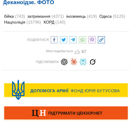
Деканоідзе. ФОТО
бійка
(743)
затримання
(4371)
іноземець
(419)
Одеса
(5125)
Нацполіція
(15796)
КОРД
(140)
ПОДІЛИТИСЯ:
Мені подобається
67
ПІДСУМУВАТИ: