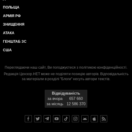
ПОЛЬЩА
АРМІЯ РФ
ЗНИЩЕННЯ
АТАКА
ГЕНШТАБ ЗС
США
Переглядаючи наш сайт, Ви погоджуєтеся з
політикою конфіденційності
.
Редакція Цензор.НЕТ може не поділяти позицію авторів. Відповідальність
за матеріали в розділі "Блоги" несуть автори текстів.
Відвідуваність
за вчора
657 660
за місяць
12 586 370