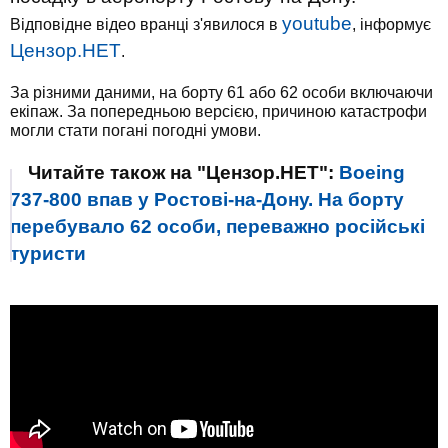
youtube
Відповідне відео вранці з'явилося в
, інформує
Цензор.НЕТ
.
За різними даними, на борту 61 або 62 особи включаючи
екіпаж. За попередньою версією, причиною катастрофи
могли стати погані погодні умови.
Читайте також на "Цензор.НЕТ":
Boeing
737-800 впав у Ростові-на-Дону. На борту
перебувало 62 особи, переважно російські
туристи