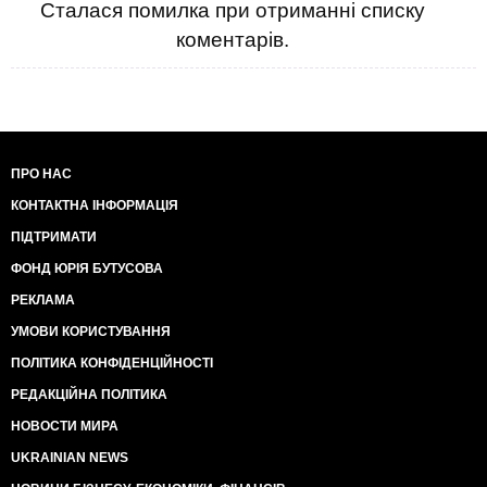
3. Входив до так званої «чудової сімки», яка
Сталася помилка при отриманні списку
займалася бізнесом: Григорій та Ігор Суркіси,
коментарів.
Валентин Згурський, Юрій Лях, Богдан Губський і
Юрій Карпенко.
4. У 1998 році очолив СДПУ(о). У липні 2007-го після
програшу партії на парламентських виборах,
залишив посаду голови партії.
5. У лютому 2000 року був одним із ініціаторів
проведення в парламенті так званої «оксамитової
ПРО НАС
революції». Після неї Медведчукові дісталося крісло
КОНТАКТНА ІНФОРМАЦІЯ
першого віце-спікера.
6. В опублікованих розшифровках Миколи
ПІДТРИМАТИ
Мельниченка тодішній голова СБУ Леонід Деркач у
розмові з Леонідом Кучмою, датованій 29-м травня
ФОНД ЮРІЯ БУТУСОВА
2000 року, висловлює припущення, що Медведчук -
РЕКЛАМА
це не справжнє прізвище Віктора Володимировича.
За його словами, справжнє прізвище Медведчука -
УМОВИ КОРИСТУВАННЯ
Швендрах чи Фендрах. Медведчук це спростовує.
ПОЛІТИКА КОНФІДЕНЦІЙНОСТІ
7. У травні 2008 року президент Ющенко заявив, що
Віктор Медведчук разом із командою Юлії
РЕДАКЦІЙНА ПОЛІТИКА
Тимошенко підготували проект нової Конституції.
НОВОСТИ МИРА
8. Агент КДБ. В опублікованих записах колишнього
майора держбезпеки Миколи Мельниченка тодішній
UKRAINIAN NEWS
голова СБУ Леонід Деркач стверджував: Медведчук