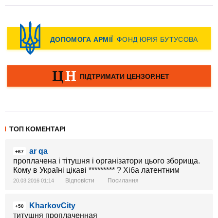
ТОП КОМЕНТАРІ
ar qa
+67
проплачена і тітушня і організатори цього зборища.
Кому в Україні цікаві ********* ? Хіба латентним
Відповісти
Посилання
20.03.2016 01:14
KharkovCity
+50
титушня проплаченная