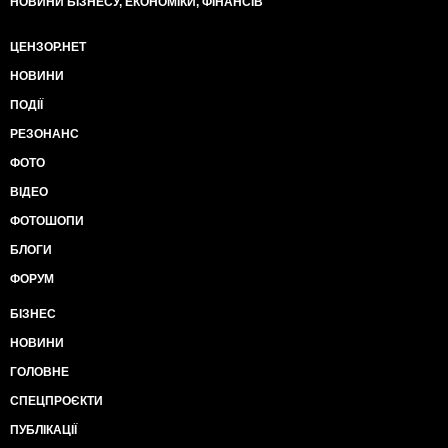
НОВИНИ БІЗНЕСУ, ЕКОНОМІКИ, ФІНАНСІВ
тривалий час був аґентом КДБ і мав прізвисько
«Соколовський». Сам Віктор Володимирович це
спростовує.
ЦЕНЗОР.НЕТ
9. У лютому 2006-го міністр внутрішніх справ Юрій
НОВИНИ
Луценко заявив, що Віктор Медведчук фігурує в
кримінальних справах, зокрема про незаконну
ПОДІЇ
приватизацію. Утім, до кримінальної
РЕЗОНАНС
відповідальності він так і не був притягнутий.
10. 20 травня 2004-го у Віктора Медведчука й
ФОТО
телеведучої Оксани Марченко народилася донька
ВІДЕО
Дарина. Її хрестили нинішній президент РФ
Володимир Путін і Світлана Медведєва - дружина
ФОТОШОПИ
російського прем'єра Дмитра Медведєва.
БЛОГИ
ФОРУМ
БІЗНЕС
НОВИНИ
ГОЛОВНЕ
СПЕЦПРОЄКТИ
ПУБЛІКАЦІЇ