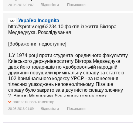
Відповісти
Посилання
20.03.2016 01:07
Україна Incognita
+27
http://sprotiv.org/63234 10 фактів із життя Віктора
Медведчука. Розслідування
[Зображення недоступне]
1.У 1974 році проти студента юридичного факультету
Київського держуніверситету Віктора Медведчука і
двох його товаришів по «добровольчій народній
дружині» порушили кримінальну справу за статтею
102 Кримінального кодексу УРСР - за нанесення
тілесних ушкоджень неповнолітньому. Пізніше
справу було закрито за відсутністю складу злочину.
2. Віктор Медведчук був адвокатом відомих
українських правозахисників - Юрія Литвина та
показати весь коментар
Василя Стуса. Як свідчить один з очевидців процесу
Відповісти
Посилання
20.03.2016 01:09
над Стусом - Євген Сверстюк, Віктор
Володимирович зробив усе, щоби посадити за ґрати
відомого поета. Медведчук відкидає ці
звинувачення.