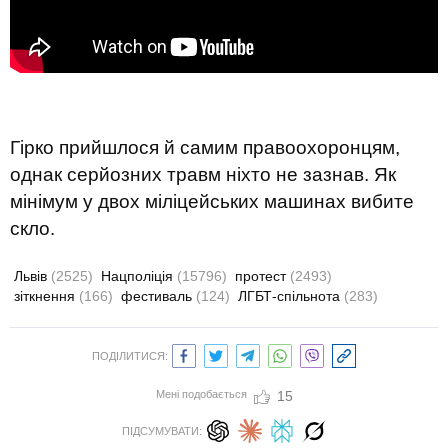
Гірко прийшлося й самим правоохоронцям,
однак серйозних травм ніхто не зазнав. Як
мінімум у двох міліцейських машинах вибите
скло.
Львів
(2525)
Нацполіція
(15796)
протест
(2493)
зіткнення
(166)
фестиваль
(124)
ЛГБТ-спільнота
(283)
ПОДІЛИТИСЯ:
Мені подобається
15
ПІДСУМУВАТИ: