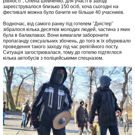
рівності", Олена Шевченко, для участі в заході
зареєструвалося близько 150 осіб, хоча сьогодні на
фестивалі можна було бачити не більше 40 учасників.
Водночас, від самого ранку під готелем "Дністер"
зібралося кілька десятків молодих людей, частина з яких
була в балаклавах. Вони вимагали заборонити
пропаганду сексуальних збочень, до того ж їх обурювало
проведення такого заходу під час релігійного посту.
Ситуація загострювалася, тому до готелю підтяглося
кілька автобусів з поліцейськими спецназом.