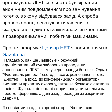
організувала ЛГБТ-спільнота був зірваний
анонімним повідомленням про замінування
готелю, в якому відбувався захід. А спроба
правоохоронців евакуювати учасників
скандального дійства закінчилася зіткненнями
з праворадикалами і побитими машинами.
Про це інформує
Цензор.НЕТ
з посиланням на
Gazeta.ua
.
Нагадаємо, раніше Львівський окружний
адміністративний суд заборонив проведення
анонсованого ЛГБТ-квесту через заходи безпеки. Однак
"Фестиваль рівності" сьогодні все ж розпочався в готелі
"Дністер". На вході до конференц-зали організатори
виставили приватну охорону, також за безпекою стежила
поліція. Журналістів організатори пропустили тільки на
прес-конференцію, а далі захід проходив за закритими
дверима.
Як повідомила одна з організаторів "Фестивалю