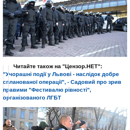
Читайте також на "Цензор.НЕТ":
"Учорашні події у Львові - наслідок добре
спланованої операції", - Садовий про зрив
правими "Фестивалю рівності",
організованого ЛГБТ