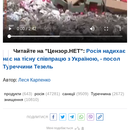
Читайте на "Цензор.НЕТ":
Росія надихає
нас на тісну співпрацю з Україною, - посол
Туреччини Тезель
Автор:
Леся Карпенко
продукти
(643)
росія
(47281)
санкції
(9509)
Туреччина
(2672)
знищення
(10810)
ПОДІЛИТИСЯ:
Мені подобається
8