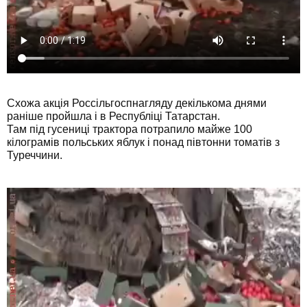
Схожа акція Россільгоспнагляду декількома днями
раніше пройшла і в Республіці Татарстан.
Там під гусениці трактора потрапило майже 100
кілограмів польських яблук і понад півтонни томатів з
Туреччини.