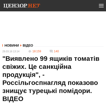
НОВИНИ
ВІДЕО
18 159
140
29.03.16 13:14
"Виявлено 99 ящиків томатів
свіжих. Це санкційна
продукція", -
Россільгоспнагляд показово
знищує турецькі помідори.
ВІДЕО