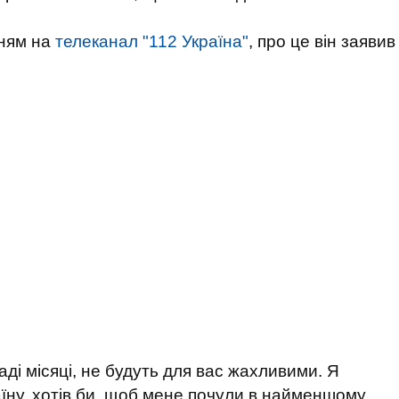
нням на
телеканал "112 Україна"
, про це він заявив
аді місяці, не будуть для вас жахливими. Я
аїну, хотів би, щоб мене почули в найменшому