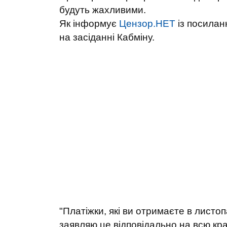
будуть жахливими.
Як інформує
Цензор.НЕТ
із посила
на засіданні Кабміну.
"Платіжки, які ви отримаєте в листоп
заявляю це відповідально на всю кр