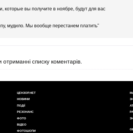
, которые вы получите в ноябре, будут для вас
опу, мудило. Мы вообще перестанем платить"
 отриманні списку коментарів.
ЦЕНЗОР.НЕТ
М
НОВИНИ
З
ПОДІЇ
А
РЕЗОНАНС
Р
ФОТО
З
ВІДЕО
О
ФОТОШОПИ