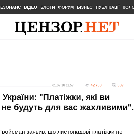
РЕЗОНАНС
ВІДЕО
БЛОГИ
ФОРУМ
БІЗНЕС
ПУБЛІКАЦІЇ
КОЛ
42 730
387
01.07.16 11:57
України: "Платіжки, які ви
 не будуть для вас жахливими".
Гройсман заявив, що листопадові платіжки не