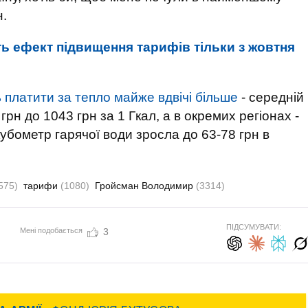
н.
ть ефект підвищення тарифів тільки з жовтня
ь платити за тепло майже вдвічі більше
- середній
грн до 1043 грн за 1 Гкал, а в окремих регіонах -
 кубометр гарячої води зросла до 63-78 грн в
575)
тарифи
(1080)
Гройсман Володимир
(3314)
ПІДСУМУВАТИ:
Мені подобається
3