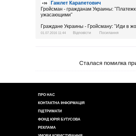
Гамлет Карапетович
+36
Гройсман - гражданам Украины: "Платежки
ужасающими"
Граждане Украины - Гройсману: "Иди в ж
Відповісти
Посилання
01.07.2016 11:44
Сталася помилка при
ПРО НАС
КОНТАКТНА ІНФОРМАЦІЯ
ПІДТРИМАТИ
ФОНД ЮРІЯ БУТУСОВА
РЕКЛАМА
УМОВИ КОРИСТУВАННЯ