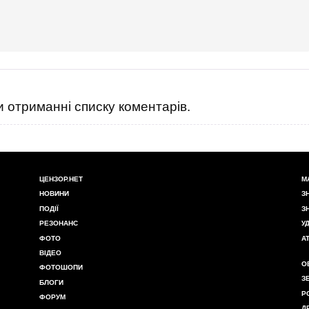
 отриманні списку коментарів.
ЦЕНЗОР.НЕТ
М
НОВИНИ
З
ПОДІЇ
З
РЕЗОНАНС
У
ФОТО
А
ВІДЕО
О
ФОТОШОПИ
З
БЛОГИ
Р
ФОРУМ
Д