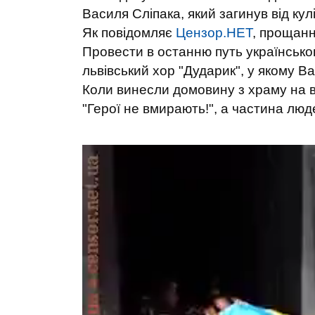
Василя Сліпака, який загинув від кул
Як повідомляє
Цензор.НЕТ
, прощанн
Провести в останню путь українськог
львівський хор "Дударик", у якому В
Коли винесли домовину з храму на ву
"Герої не вмирають!", а частина люд