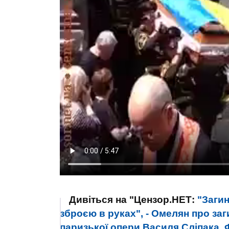
Дивіться на "Цензор.НЕТ:
"Загин
зброєю в руках", - Омелян про за
паризької опери Василя Сліпака