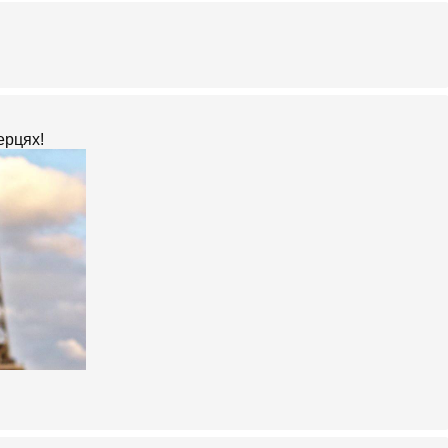
ерцях!