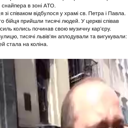
і снайпера в зоні АТО.
я зі співаком відбулося у храмі св. Петра і Павла.
о бійця прийшли тисячі людей. У церкві співав
асиль колись починав свою музичну кар'єру.
лицю, тисячі львів'ян аплодували та вигукували:
ей стала на коліна.