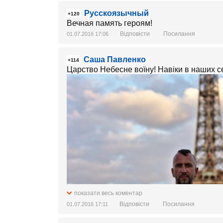
Русскоязычный
+120
Вечная память героям!
Відповісти
Посилання
01.07.2016 17:06
Cаша Павленко
+114
Царство Небесне воїну! Навіки в наших с
показати весь коментар
Відповісти
Посилання
01.07.2016 17:11