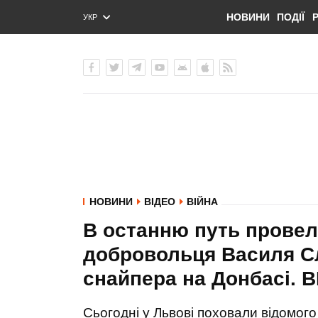
НОВИНИ
ПОДІЇ
УКР
ENG
РУС
НОВИНИ
ВІДЕО
ВІЙНА
В останню путь провели
добровольця Василя Слі
снайпера на Донбасі. 
Сьогодні у Львові поховали відомого