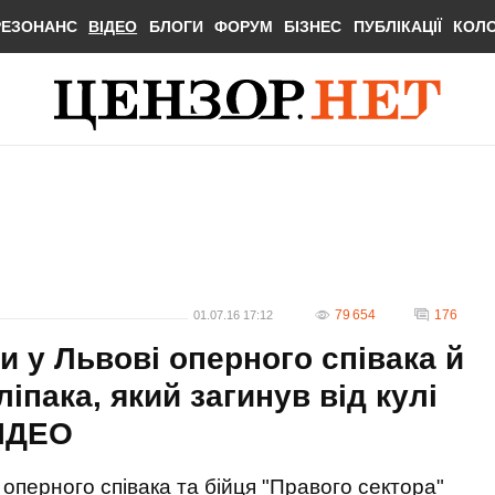
РЕЗОНАНС
ВІДЕО
БЛОГИ
ФОРУМ
БІЗНЕС
ПУБЛІКАЦІЇ
КОЛ
79 654
176
01.07.16 17:12
 у Львові оперного співака й
пака, який загинув від кулі
ВІДЕО
 оперного співака та бійця "Правого сектора"