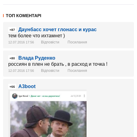
ТОП КОМЕНТАРІ
Даунбасс хочет глонасс и курас
+87
тем более что ихтамнет )
Відповісти
Посилання
12.07.2016 17:56
Влада Руденко
+80
россиян в плен не брать , в расход и точка !
Відповісти
Посилання
12.07.2016 17:56
A3boot
+66