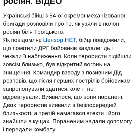
росіян. ВІДЕО
Українські бійці з 54-ої окремої механізованої
бригади розповіли про те, як узяли в полон
росіян біля Троїцького.
Як повідомляє
Цензор.НЕТ
, бійці повідомили,
що помітили ДРГ бойовиків заздалегідь і
чекали її наближення. Коли терористи підійшли
зовсім близько, був відкритий вогонь на
знищення. Командир взводу з позивним Дід
розповів, що після перших пострілів бойовикам
запропонували здатися, але ті не
відреагували. Виявилося, що вони поранені.
Двох терористів виявили в безпосередній
близькості, а третій намагався втекти і його
знайшли в кущах. Пораненим надали допомогу
і передали комбату.