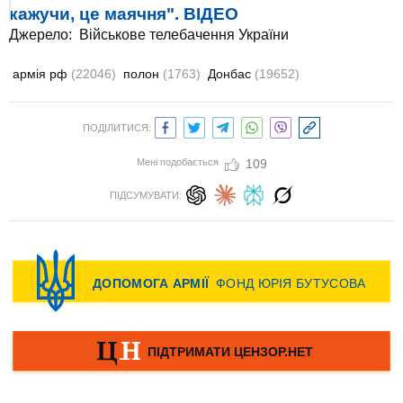
кажучи, це маячня". ВIДЕО
Джерело:
Військове телебачення України
армія рф
(22046)
полон
(1763)
Донбас
(19652)
ПОДІЛИТИСЯ:
Мені подобається
109
ПІДСУМУВАТИ: