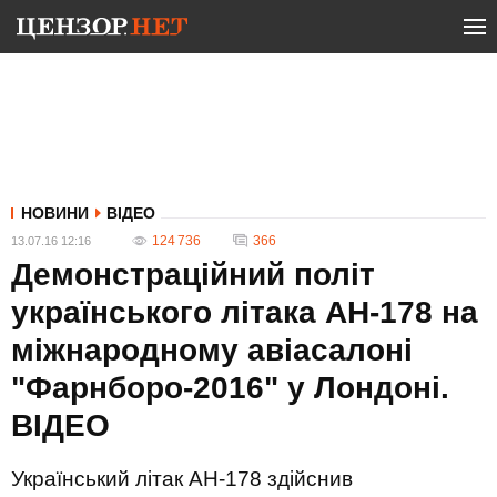
НОВИНИ
ВІДЕО
124 736
366
13.07.16 12:16
Демонстраційний політ
українського літака АН-178 на
міжнародному авіасалоні
"Фарнборо-2016" у Лондоні.
ВIДЕО
Український літак АН-178 здійснив