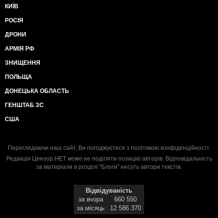
КИЇВ
РОСІЯ
ДРОНИ
АРМІЯ РФ
ЗНИЩЕННЯ
ПОЛЬЩА
ДОНЕЦЬКА ОБЛАСТЬ
ГЕНШТАБ ЗС
США
Переглядаючи наш сайт, Ви погоджуєтеся з
політикою конфіденційності
.
Редакція Цензор.НЕТ може не поділяти позицію авторів. Відповідальність
за матеріали в розділі "Блоги" несуть автори текстів.
Відвідуваність
за вчора
660 550
за місяць
12 586 370