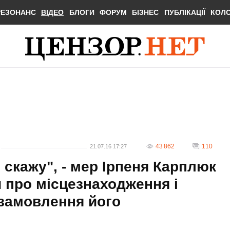
РЕЗОНАНС
ВІДЕО
БЛОГИ
ФОРУМ
БІЗНЕС
ПУБЛІКАЦІЇ
КОЛ
43 862
110
21.07.16 17:27
не скажу", - мер Ірпеня Карплюк
 про місцезнаходження і
 замовлення його