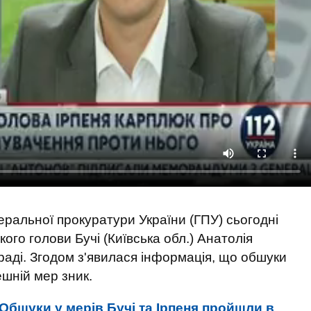
еральної прокуратури України (ГПУ) сьогодні
ого голови Бучі (Київська обл.) Анатолія
 раді. Згодом з'явилася інформація, що обшуки
ешній мер зник.
Обшуки у мерів Бучі та Ірпеня пройшли в