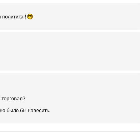
я политика !
* торговал?
но было бы навесить.