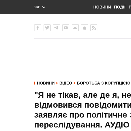
НОВИНИ
ПОДІЇ
УКР
ENG
РУС
НОВИНИ
ВІДЕО
БОРОТЬБА З КОРУПЦІЄЮ
"Я не тікав, але де я, 
відмовився повідомити
заявляє про політичне
переслідування. АУДІО