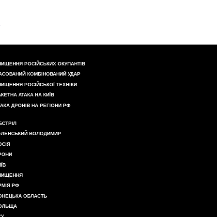
НИЩЕННЯ РОСІЙСЬКИХ ОКУПАНТІВ
АСОВАНИЙ КОМБІНОВАНИЙ УДАР
НИЩЕННЯ РОСІЙСЬКОЇ ТЕХНІКИ
АКЕТНА АТАКА НА КИЇВ
ТАКА ДРОНІВ НА РЕГІОНИ РФ
БСТРІЛ
ЕЛЕНСЬКИЙ ВОЛОДИМИР
ОСІЯ
РОНИ
ИЇВ
НИЩЕННЯ
РМІЯ РФ
ОНЕЦЬКА ОБЛАСТЬ
ОЛЬЩА
СУ