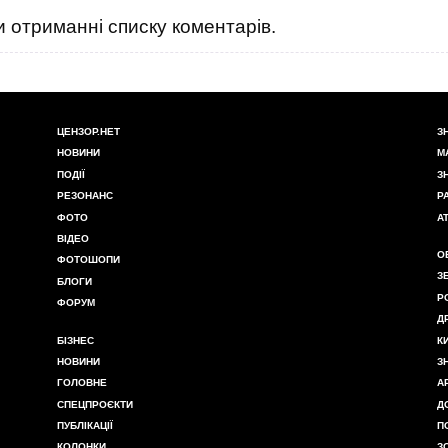
 отриманні списку коментарів.
ЦЕНЗОР.НЕТ
З
НОВИНИ
М
ПОДІЇ
З
РЕЗОНАНС
Р
ФОТО
А
ВІДЕО
О
ФОТОШОПИ
З
БЛОГИ
Р
ФОРУМ
Д
БІЗНЕС
К
НОВИНИ
З
ГОЛОВНЕ
А
СПЕЦПРОЄКТИ
Д
ПУБЛІКАЦІЇ
П
КОЛОНКИ
З