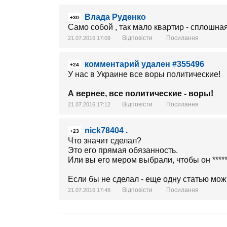
Влада Руденко
+30
Само собой , так мало квартир - сплошна
Відповісти
Посилання
21.07.2016 17:09
комментарий удален #355496
+24
У нас в Украине все воры политические!
А вернее, все политические - воры!
Відповісти
Посилання
21.07.2016 17:12
nick78404 .
+23
Что значит сделал?
Это его прямая обязанность.
Или вы его мером выбрали, чтобы он ****
Если бы не сделал - еще одну статью мож
Відповісти
Посилання
21.07.2016 17:48