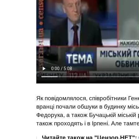
Як повідомлялося, співробітники Ген
вранці почали обшуки в будинку міськ
Федорука, а також Бучацькій міській
також проходять і в Ірпені. Але тамт
Читайте також на "Цензор.НЕТ":