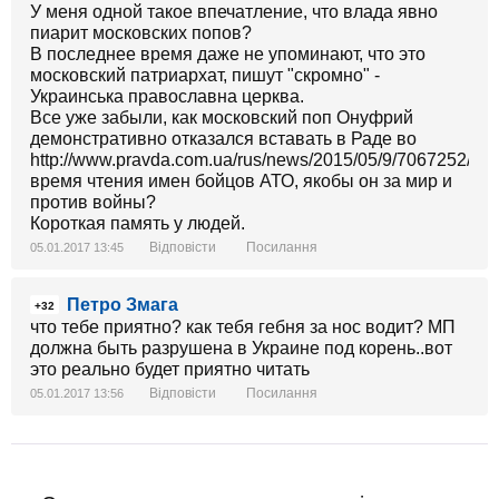
У меня одной такое впечатление, что влада явно
пиарит московских попов?
В последнее время даже не упоминают, что это
московский патриархат, пишут "скромно" -
Украинська православна церква.
Все уже забыли, как московский поп Онуфрий
демонстративно отказался вставать в Раде во
http://www.pravda.com.ua/rus/news/2015/05/9/7067252/
время чтения имен бойцов АТО, якобы он за мир и
против войны?
Короткая память у людей.
Відповісти
Посилання
05.01.2017 13:45
Петро Змага
+32
что тебе приятно? как тебя гебня за нос водит? МП
должна быть разрушена в Украине под корень..вот
это реально будет приятно читать
Відповісти
Посилання
05.01.2017 13:56