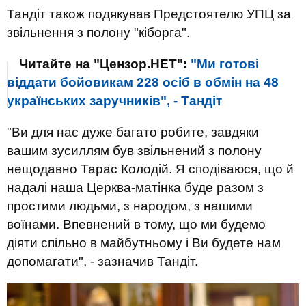
Тандіт також подякував Предстоятелю УПЦ за
звільнення з полону "кіборга".
Читайте на "Цензор.НЕТ":
"Ми готові
віддати бойовикам 228 осіб в обмін на 48
українських заручників", - Тандіт
"Ви для нас дуже багато робите, завдяки
вашим зусиллям був звільнений з полону
нещодавно Тарас Колодій. Я сподіваюся, що й
надалі наша Церква-матінка буде разом з
простими людьми, з народом, з нашими
воїнами. Впевнений в тому, що ми будемо
діяти спільно в майбутньому і Ви будете нам
допомагати", - зазначив Тандіт.