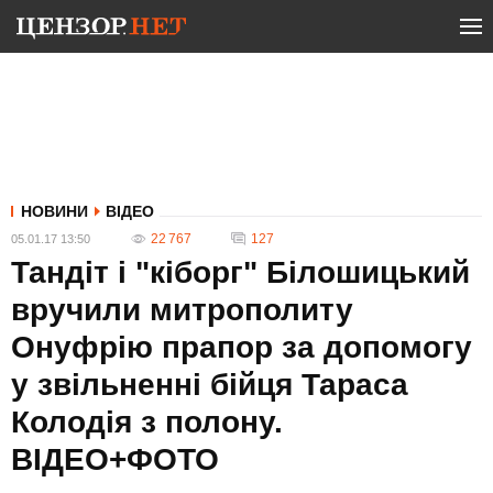
НОВИНИ
ВІДЕО
22 767
127
05.01.17 13:50
Тандіт і "кіборг" Білошицький
вручили митрополиту
Онуфрію прапор за допомогу
у звільненні бійця Тараса
Колодія з полону.
ВІДЕО+ФОТО