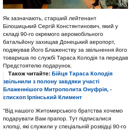
Як зазначають, старший лейтенант
Білошицький Сергій Констянтинович, який у
складі 90-го окремого аеромобільного
батальйону захищав Донецький аеропорт,
подякував Його Блаженству за звільнення його
товариша по службі Тараса Колодія та передав
Предстоятелю подарунок.
Також читайте:
Бійця Тараса Колодія
звільнили з полону завдяки участі
Блаженнішого Митрополита Онуфрія, -
єпископ Ірпінський Климент
"Від нашого Житомирського братства хочемо
подарувати Вам прапор. Тут підписалися
хлопці, які служили у спеціальній розвідці 90-го