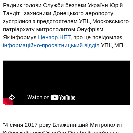
Радник голови Служби безпеки України Юрій
Тандіт і захисники Донецького аеропорту
зустрілися з предстоятелем УПЦ Московського
патріархату митрополитом Онуфрієм.
Як інформує
Цензор.НЕТ
, про це повідомляє
інформаційно-просвітницький відділ
УПЦ МП.
"4 січня 2017 року Блаженніший Митрополит
Київський і всієї України Онуфрій прийняв у