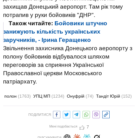
захищав Донецький аеропорт. Там рік тому
потрапив у руки бойовиків "ДНР".
Також читайте:
Бойовики штучно
занижують кількість українських
заручників, - Ірина Геращенко
Звільнення захисника Донецького аеропорту з
полону бойовиків відбувалося шляхом
переговорів за сприяння Української
Православної церкви Московського
патріархату.
полон
(1763)
УПЦ МП
(1234)
Онуфрій
(74)
Тандіт Юрій
(152)
ПОДІЛИТИСЯ:
Мені подобається
7
ПІДСУМУВАТИ: