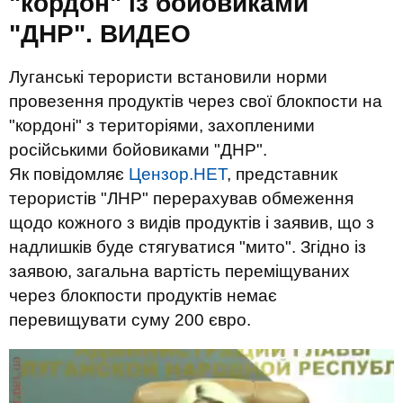
"кордон" із бойовиками
"ДНР". ВИДЕО
Луганські терористи встановили норми
провезення продуктів через свої блокпости на
"кордоні" з територіями, захопленими
російськими бойовиками "ДНР".
Як повідомляє
Цензор.НЕТ
, представник
терористів "ЛНР" перерахував обмеження
щодо кожного з видів продуктів і заявив, що з
надлишків буде стягуватися "мито". Згідно із
заявою, загальна вартість переміщуваних
через блокпости продуктів немає
перевищувати суму 200 євро.