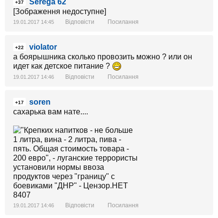
Serega 62
+37
[Зображення недоступне]
Відповісти
Посилання
19.01.2017 14:45
violator
+22
а боярышника сколько провозить можно ? или он
идет как детское питание ?
Відповісти
Посилання
19.01.2017 14:46
soren
+17
сахарька вам нате....
Відповісти
Посилання
19.01.2017 14:46