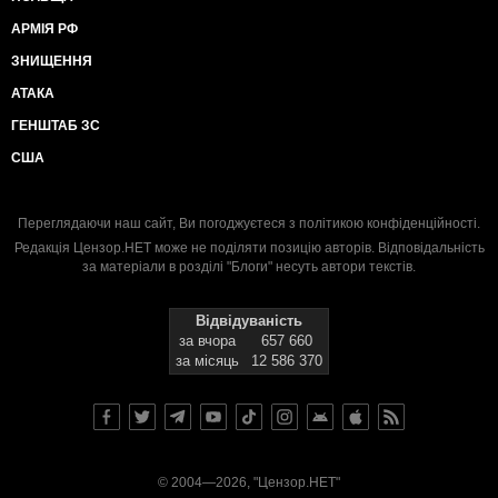
АРМІЯ РФ
ЗНИЩЕННЯ
АТАКА
ГЕНШТАБ ЗС
США
Переглядаючи наш сайт, Ви погоджуєтеся з
політикою конфіденційності
.
Редакція Цензор.НЕТ може не поділяти позицію авторів. Відповідальність
за матеріали в розділі "Блоги" несуть автори текстів.
Відвідуваність
за вчора
657 660
за місяць
12 586 370
© 2004—2026, "Цензор.НЕТ"