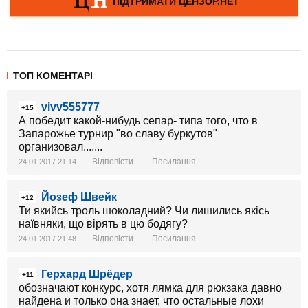
ТОП КОМЕНТАРІ
vivv555777
+15
А победит какой-нибудь сепар- типа того, что в
Запарожье турнир "во славу буркутов"
организовал.......
Відповісти
Посилання
24.01.2017 21:14
Йозеф Швейк
+12
Ти якийсь троль шоколадний? Чи лишились якісь
наївняки, що вірять в цю бодягу?
Відповісти
Посилання
24.01.2017 21:48
Герхард Шрёдер
+11
обозначают конкурс, хотя лямка для рюкзака давно
найдена и только она знает, что остальные лохи