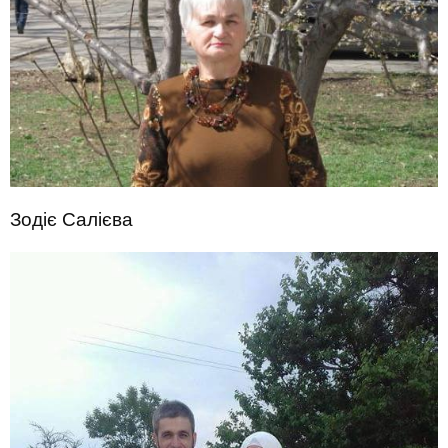
Зодіє Салієва