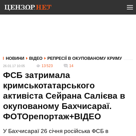
НОВИНИ
ВІДЕО
РЕПРЕСІЇ В ОКУПОВАНОМУ КРИМУ
13 523
14
26.01.17 10:05
ФСБ затримала
кримськотатарського
активіста Сейрана Салієва в
окупованому Бахчисараї.
ФОТОрепортаж+ВІДЕО
У Бахчисараї 26 січня російська ФСБ в