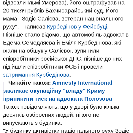
відвезли Ільмі Умерова), його оштрафував на
20 тисяч рублів Бахчисарайський суд. Його
мама - Зодіє Салієва, ветеран національного
руху", - написав
Курбедінов у Фейсбуці
.
Пізніше стало відомо, що автомобіль адвокатів
Едема Семедляєва й Еміля Курбедінова, які
їхали на обшук у Салієвої, зупинили
співробітники російської ДПС, пізніше до них
підійшли співробітники ФСБ і провели
затримання Курбедінова
.
Читайте також:
Amnesty International
закликає окупаційну "владу" Криму
припинити тиск на адвоката Полозова
Також повідомляють, що у дворі було кілька
десятків озброєних людей, нікого не
випускають з будинка.
"У будинку активістки національного руху Зодіє