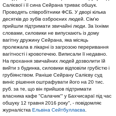
Салієвої і її сина Сейрана триває обшук.
Проводять співробітники ФСБ. У дворі кілька
десятків до зубів озброєних людей. Сім'ю
прийшли підтримати звичайні люди. За їхніми
словами, силовики не випускають із дому
вагітну дружину Сейрана, яка місяць
пролежала в лікарні із загрозою переривання
вагітності і кровотечею. Виписали її недавно.
На прохання звичайних людей дозволити їй
вийти з будинка, силовики відповіли грубістю і
грубіянством. Раніше Сейрану Салієву суд
виніс рішення оштрафувати його на 20 тис.
руб. за те, що він прийшов підтримати
власника кафе "Салачик'" у Бахчисараї під час
обшуку 12 травня 2016 року", - повідомляє
журналістка
Ельвіна Сейтбуллаєва
.