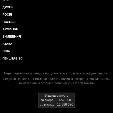
КИЇВ
ДРОНИ
РОСІЯ
ПОЛЬЩА
АРМІЯ РФ
ЗНИЩЕННЯ
АТАКА
США
ГЕНШТАБ ЗС
Переглядаючи наш сайт, Ви погоджуєтеся з
політикою конфіденційності
.
Редакція Цензор.НЕТ може не поділяти позицію авторів. Відповідальність
за матеріали в розділі "Блоги" несуть автори текстів.
Відвідуваність
за вчора
657 660
за місяць
12 586 370