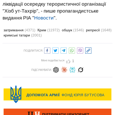
ліквідації осередку терористичної організації
"Хізб ут-Тахрір", - пише пропагандистське
видання РІА "
Новости
".
затримання
(4371)
Крим
(11972)
обшук
(1546)
репресії
(1648)
кримські татари
(2001)
ПОДІЛИТИСЯ:
Мені подобається
1
ПІДСУМУВАТИ: