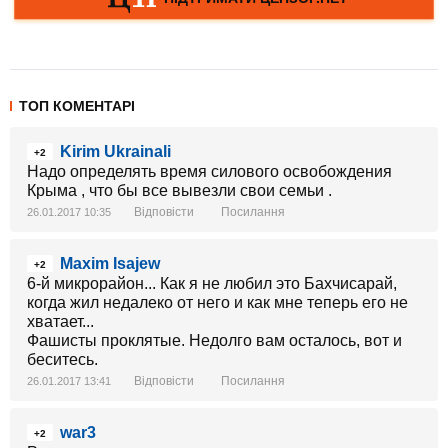
ТОП КОМЕНТАРІ
Kirim Ukrainali
+2
Надо определять время силового освобождения
Крыма , что бы все вывезли свои семьи .
Відповісти
Посилання
26.01.2017 10:35
Maxim Isajew
+2
6-й микрорайон... Как я не любил это Бахчисарай,
когда жил недалеко от него и как мне теперь его не
хватает...
Фашисты проклятые. Недолго вам осталось, вот и
беситесь.
Відповісти
Посилання
26.01.2017 13:41
war3
+2