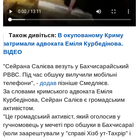
Також дивіться:
В окупованому Криму
затримали адвоката Еміля Курбедінова.
ВIДЕО
"Сейрана Салієва везуть у Бахчисарайський
РВВС. Під час обшуку вилучили мобільні
телефони", -
додав
пізніше Смедляєв.
За словами кримського адвоката Еміля
Курбедінова, Сейран Салієв є громадським
активістом.
"Це
громадський
активіст, який оголосив у
гучномовець у мечеті про обшуки в Бахчисараї
(коли заарештували у "справі Хізб ут-Тахрір" і