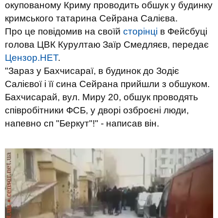
окупованому Криму проводить обшук у будинку
кримського татарина Сейрана Салієва.
Про це повідомив на своїй
сторінці
в Фейсбуці
голова ЦВК Курултаю Заїр Смедляєв, передає
Цензор.НЕТ
.
"Зараз у Бахчисараї, в будинок до Зодіє
Салієвої і її сина Сейрана прийшли з обшуком.
Бахчисарай, вул. Миру 20, обшук проводять
співробітники ФСБ, у дворі озброєні люди,
напевно сп "Беркут"!" - написав він.