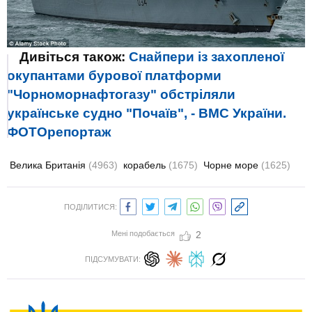
Дивіться також:
Снайпери із захопленої
окупантами бурової платформи
"Чорноморнафтогазу" обстріляли
українське судно "Почаїв", - ВМС України.
ФОТОрепортаж
Велика Британія
(4963)
корабель
(1675)
Чорне море
(1625)
ПОДІЛИТИСЯ:
Мені подобається
2
ПІДСУМУВАТИ: