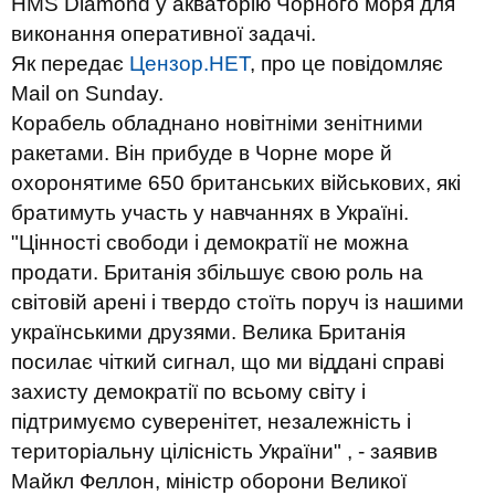
HMS Diamond у акваторію Чорного моря для
виконання оперативної задачі.
Як передає
Цензор.НЕТ
, про це повідомляє
Mail on Sunday.
Корабель обладнано новітніми зенітними
ракетами. Він прибуде в Чорне море й
охоронятиме 650 британських військових, які
братимуть участь у навчаннях в Україні.
"Цінності свободи і демократії не можна
продати. Британія збільшує свою роль на
світовій арені і твердо стоїть поруч із нашими
українськими друзями. Велика Британія
посилає чіткий сигнал, що ми віддані справі
захисту демократії по всьому світу і
підтримуємо суверенітет, незалежність і
територіальну цілісність України" , - заявив
Майкл Феллон, міністр оборони Великої