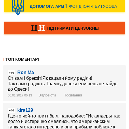
ТОП КОМЕНТАРІ
Ron Ma
+40
От вам і брекзіт!Як кацапи йому раділи!
Так само радіють Трампу,допоки есмінець не зайде
до Одеси!
Відповісти
Посилання
30.01.2017 00:13
kira129
+40
Где-то чей-то твитт был, наподобие: "Искандеры так
долго и истерично смеялись, что американским
танкам стало интересно и они прибыли поближе к