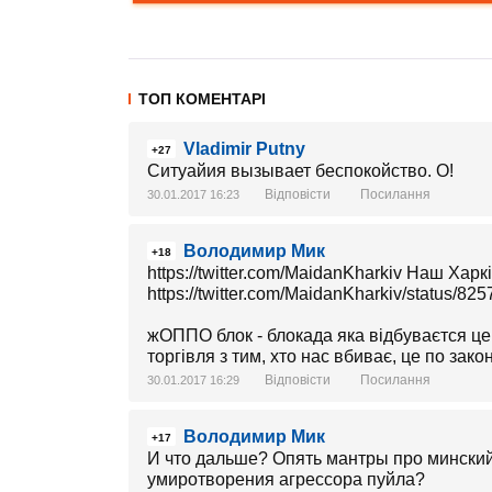
ТОП КОМЕНТАРІ
Vladimir Putny
+27
Ситуайия вызывает беспокойство. О!
Відповісти
Посилання
30.01.2017 16:23
Володимир Мик
+18
https://twitter.com/MaidanKharkiv Наш Харків ‏@MaidanKhar
https://twitter.com/MaidanKharkiv/status/
жОППО блок - блокада яка відбуваєтся це
торгівля з тим, хто нас вбиває, це по зако
Відповісти
Посилання
30.01.2017 16:29
Володимир Мик
+17
И что дальше? Опять мантры про минский
умиротворения агрессора пуйла?