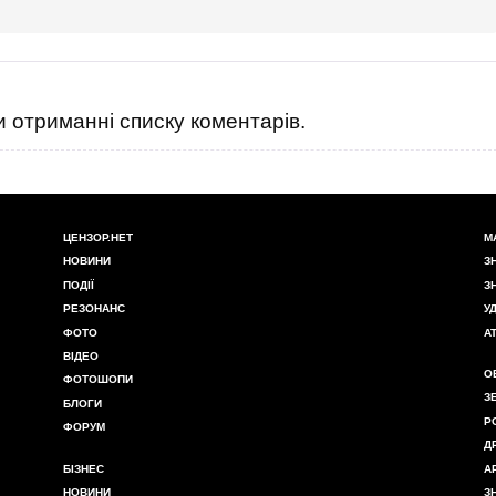
 отриманні списку коментарів.
ЦЕНЗОР.НЕТ
М
НОВИНИ
З
ПОДІЇ
З
РЕЗОНАНС
У
ФОТО
А
ВІДЕО
О
ФОТОШОПИ
З
БЛОГИ
Р
ФОРУМ
Д
БІЗНЕС
А
НОВИНИ
З