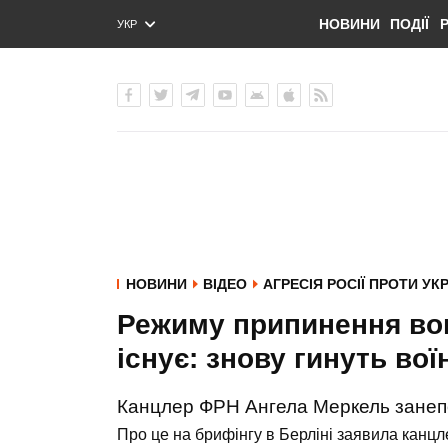
НОВИНИ
ПОДІЇ
УКР
ENG
РУС
НОВИНИ
ВІДЕО
АГРЕСІЯ РОСІЇ ПРОТИ УК
Режиму припинення вог
існує: знову гинуть вої
Канцлер ФРН Ангела Меркель занепок
Про це на брифінгу в Берліні заявила канц