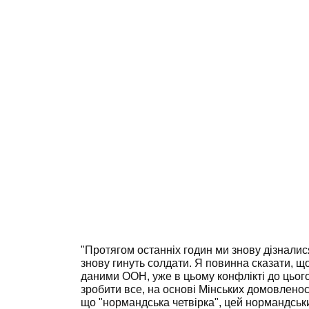
"Протягом останніх годин ми знову дізнали
знову гинуть солдати. Я повинна сказати, щ
даними ООН, уже в цьому конфлікті до цього 
зробити все, на основі Мінських домовленост
що "нормандська четвірка", цей нормандськ