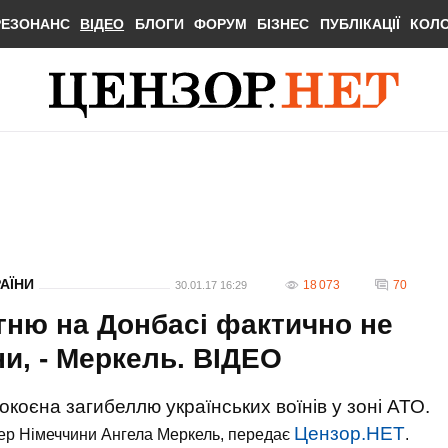
РЕЗОНАНС
ВІДЕО
БЛОГИ
ФОРУМ
БІЗНЕС
ПУБЛІКАЦІЇ
КОЛ
РАЇНИ
18 073
70
30.01.17 16:29
ню на Донбасі фактично не
ни, - Меркель. ВIДЕО
оєна загибеллю українських воїнів у зоні АТО.
Цензор.НЕТ
лер Німеччини Ангела Меркель, передає
.