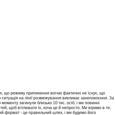
ся, що режиму припинення вогню фактично не існує, що
о ситуація на лінії розмежування викликає занепокоєння. За
моменту загинули близько 10 тис. осіб, і ми повинні
ей, щоб втілювати їх, хоча це й непросто. Ми віримо в те,
ий формат - це правильний шлях, і ми будемо його