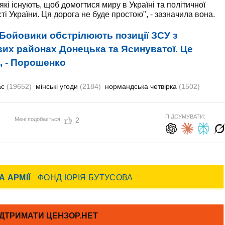
і існують, щоб домогтися миру в Україні та політичної
сті України. Ця дорога не буде простою", - зазначила вона.
Бойовики обстрілюють позиції ЗСУ з
вих районах Донецька та Ясинуватої. Це
, - Порошенко
ас
(19652)
мінські угоди
(2184)
нормандська четвірка
(1502)
ПІДСУМУВАТИ:
Мені подобається
2