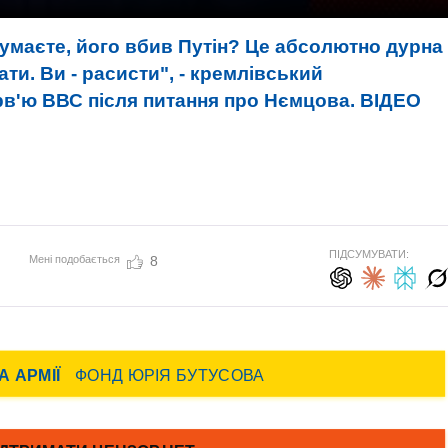
умаєте, його вбив Путін? Це абсолютно дурна
ти. Ви - расисти", - кремлівський
рв'ю ВВС після питання про Нємцова. ВIДЕО
ПІДСУМУВАТИ:
Мені подобається
8