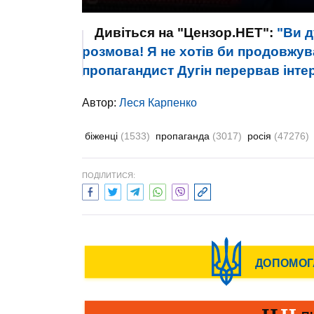
Дивіться на "Цензор.НЕТ":
"Ви д
розмова! Я не хотів би продовжува
пропагандист Дугін перервав інте
Автор:
Леся Карпенко
біженці
(1533)
пропаганда
(3017)
росія
(47276)
ПОДІЛИТИСЯ: