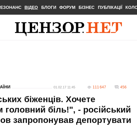
РЕЗОНАНС
ВІДЕО
БЛОГИ
ФОРУМ
БІЗНЕС
ПУБЛІКАЦІЇ
КОЛ
РАЇНИ
111 647
456
01.02.17 11:45
ських біженців. Хочете
 головний біль!", - російський
ров запропонував депортувати