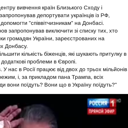
ентру вивчення країн Близького Сходу і
запропонував депортувати українців із РФ,
 допомогти "співвітчизникам" на Донбасі.
ров запропонував виключити зі списку тих, хто
льки громадян України, зареєстрованих на
х Донбасу.
льшити кількість біженців, які шукають притулку в
 додаткові проблеми в Європі.
. У нас в Росії працює від двох до трьох мільйонів
ежим, і, за прикладом пана Трампа, всіх
уди вони поїдуть? Вони що в Україну поїдуть?"