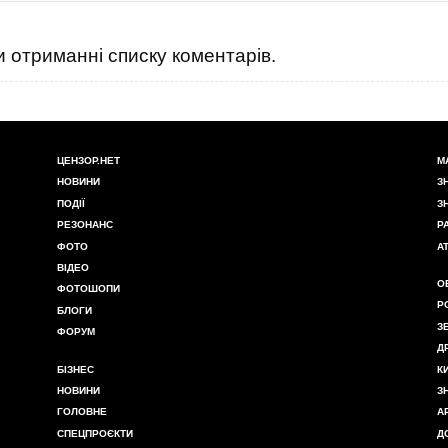
 отриманні списку коментарів.
ЦЕНЗОР.НЕТ
М
НОВИНИ
З
ПОДІЇ
З
РЕЗОНАНС
Р
ФОТО
А
ВІДЕО
О
ФОТОШОПИ
Р
БЛОГИ
З
ФОРУМ
Д
БІЗНЕС
К
НОВИНИ
З
ГОЛОВНЕ
А
СПЕЦПРОЄКТИ
Д