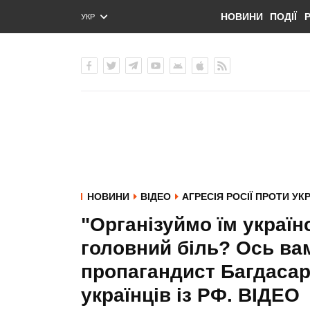
НОВИНИ
ПОДІЇ
УКР
ENG
РУС
НОВИНИ
ВІДЕО
АГРЕСІЯ РОСІЇ ПРОТИ УК
"Організуймо їм україн
головний біль? Ось вам
пропагандист Багдаса
українців із РФ. ВIДЕО