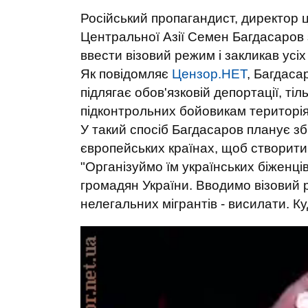
Російський пропагандист, директор ц
Центральної Азії Семен Багдасаров 
ввести візовий режим і закликав усіх
Як повідомляє
Цензор.НЕТ
, Багдаса
підлягає обов'язковій депортації, ті
підконтрольних бойовикам територія
У такий спосіб Багдасаров планує збі
європейських країнах, щоб створити
"Організуймо їм українських біженців
громадян України. Вводимо візовий р
нелегальних мігрантів - висилати. К