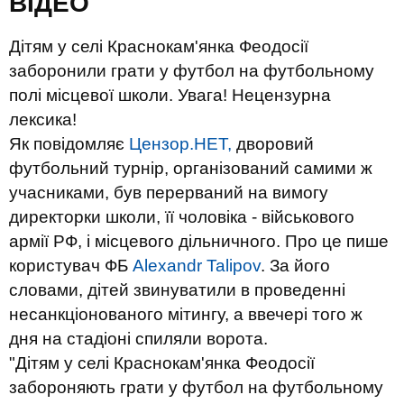
ВIДЕО
Дітям у селі Краснокам'янка Феодосії
заборонили грати у футбол на футбольному
полі місцевої школи. Увага! Нецензурна
лексика!
Як повідомляє
Цензор.НЕТ,
дворовий
футбольний турнір, організований самими ж
учасниками, був перерваний на вимогу
директорки школи, її чоловіка - військового
армії РФ, і місцевого дільничного. Про це пише
користувач ФБ
Alexandr Talipov
.
За його
словами, дітей звинуватили в проведенні
несанкціонованого мітингу, а ввечері того ж
дня на стадіоні спиляли ворота.
"Дітям у селі Краснокам'янка Феодосії
забороняють грати у футбол на футбольному