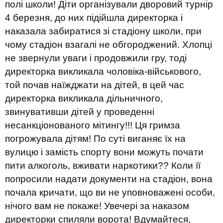
полі школи! Діти організували дворовий турнір
4 березня, до них підійшла директорка і
наказала забиратися зі стадіону школи, при
чому стадіон взагалі не обгороджений. Хлопці
не звернули уваги і продовжили гру, тоді
директорка викликала чоловіка-військового,
той почав наїжджати на дітей, в цей час
директорка викликала дільничного,
звинувативши дітей у проведенні
несанкціонованого мітингу!!! Ця гримза
погрожувала дітям! По суті виганяє їх на
вулицю і замість спорту вони можуть почати
пити алкоголь, вживати наркотики?? Коли її
попросили надати документи на стадіон, вона
почала кричати, що ви не уповноважені особи,
нічого вам не покаже! Увечері за наказом
директорки спиляли ворота! Вдумайтеся,