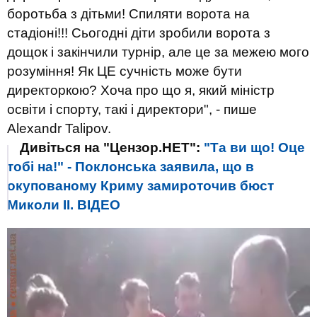
боротьба з дітьми! Спиляти ворота на
стадіоні!!! Сьогодні діти зробили ворота з
дощок і закінчили турнір, але це за межею мого
розуміння! Як ЦЕ сучність може бути
директоркою? Хоча про що я, який міністр
освіти і спорту, такі і директори", - пише
Alexandr Talipov.
Дивіться на "Цензор.НЕТ":
"Та ви що! Оце
тобі на!" - Поклонська заявила, що в
окупованому Криму замироточив бюст
Миколи II. ВІДЕО