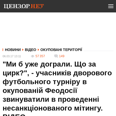
НОВИНИ
ВІДЕО
ОКУПОВАНІ ТЕРИТОРІЇ
57 357
149
06.03.17 13:11
"Ми б уже дограли. Що за
цирк?", - учасників дворового
футбольного турніру в
окупованій Феодосії
звинуватили в проведенні
несанкціонованого мітингу.