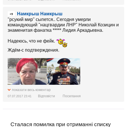
Намкрыш Намкрыш
+9
"рсукий мир" сыпется.. Сегодня умерли
командующий "нацгвардии ЛНР" Николай Козицин и
знаменитая фанатка ***** Лидия Аркадьевна.
Надеюсь, что не фейк.
Ждём-с подтверждения.
показати весь коментар
Відповісти
Посилання
07.07.2017 23:41
Сталася помилка при отриманні списку