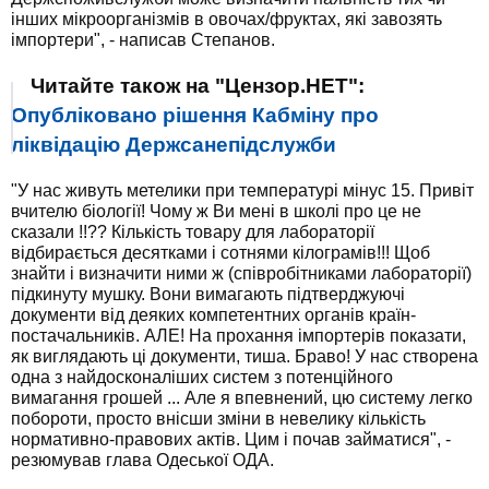
інших мікроорганізмів в овочах/фруктах, які завозять
імпортери", - написав Степанов.
Читайте також на "Цензор.НЕТ":
Опубліковано рішення Кабміну про
ліквідацію Держсанепідслужби
"У нас живуть метелики при температурі мінус 15. Привіт
вчителю біології! Чому ж Ви мені в школі про це не
сказали !!?? Кількість товару для лабораторії
відбирається десятками і сотнями кілограмів!!! Щоб
знайти і визначити ними ж (співробітниками лабораторії)
підкинуту мушку. Вони вимагають підтверджуючі
документи від деяких компетентних органів країн-
постачальників. АЛЕ! На прохання імпортерів показати,
як виглядають ці документи, тиша. Браво! У нас створена
одна з найдосконаліших систем з потенційного
вимагання грошей ... Але я впевнений, цю систему легко
побороти, просто внісши зміни в невелику кількість
нормативно-правових актів. Цим і почав займатися", -
резюмував глава Одеської ОДА.