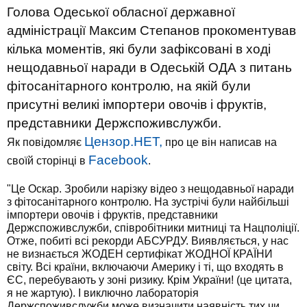
Голова Одеської обласної державної
адміністрації Максим Степанов прокоментував
кілька моментів, які були зафіксовані в ході
нещодавньої наради в Одеській ОДА з питань
фітосанітарного контролю, на якій були
присутні великі імпортери овочів і фруктів,
представники Держспоживслужби.
Цензор.НЕТ,
Як повідомляє
про це він написав на
Facebook
своїй сторінці в
.
"Це Оскар. Зробили нарізку відео з нещодавньої наради
з фітосанітарного контролю. На зустрічі були найбільші
імпортери овочів і фруктів, представники
Держспоживслужби, співробітники митниці та Нацполіції.
Отже, побиті всі рекорди АБСУРДУ. Виявляється, у нас
не визнається ЖОДЕН сертифікат ЖОДНОЇ КРАЇНИ
світу. Всі країни, включаючи Америку і ті, що входять в
ЄС, перебувають у зоні ризику. Крім України! (це цитата,
я не жартую). І виключно лабораторія
Держспоживслужби може визначити наявність тих чи