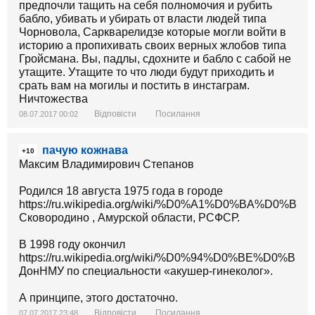
предпочли тащить на себя полномочия и рубить
бабло, убивать и убирать от власти людей типа
Чорновола, Саркварелидзе которые могли войти в
историю а пропихивать своих верных жлобов типа
Гройсмана. Вы, падлы, сдохните и бабло с сабой не
утащите. Утащите то что люди будут приходить и
срать вам на могилы и постить в инстаграм.
Ничтожества
Відповісти
Посилання
08.07.2017 00:02
пачую кожнава
+10
Максим Владимирович Степанов
Родился 18 августа 1975 года в городе
https://ru.wikipedia.org/wiki/%D0%A1%D0%B
Сковородино , Амурской области, РСФСР.
В 1998 году окончил
https://ru.wikipedia.org/wiki/%D0%94%
ДонНМУ по специальности «акушер-гинеколог».
А принципе, этого достаточно.
Відповісти
Посилання
07.07.2017 23:48