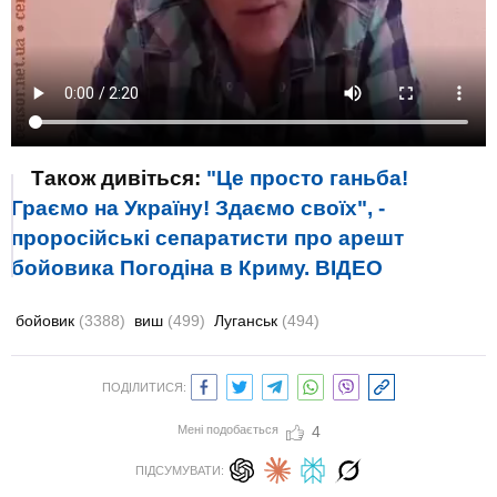
Також дивіться:
"Це просто ганьба!
Граємо на Україну! Здаємо своїх", -
проросійські сепаратисти про арешт
бойовика Погодіна в Криму. ВIДЕО
бойовик
(3388)
виш
(499)
Луганськ
(494)
ПОДІЛИТИСЯ:
Мені подобається
4
ПІДСУМУВАТИ: