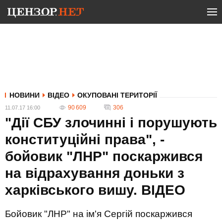
НОВИНИ
ВІДЕО
ОКУПОВАНІ ТЕРИТОРІЇ
90 609
306
11.07.17 16:00
"Дії СБУ злочинні і порушують
конституційні права", -
бойовик "ЛНР" поскаржився
на відрахування доньки з
харківського вишу. ВIДЕО
Бойовик "ЛНР" на ім'я Сергій поскаржився