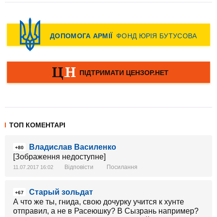
ТОП КОМЕНТАРІ
Владислав Василенко
+80
[Зображення недоступне]
Відповісти
Посилання
11.07.2017 16:02
Старый зольдат
+67
А что же ты, гнида, свою дочурку учится к хунте
отправил, а не в Расеюшку? В Сызрань например?