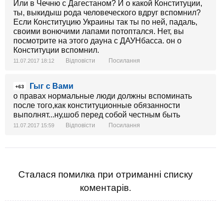
Или в Чечню с Дагестаном? И о какой Конституции,
ты, выкидыш рода человеческого вдруг вспомнил?
Если Конституцию Украины так ты по ней, падаль,
своими вонючими лапами потоптался. Нет, вы
посмотрите на этого дауна с ДАУНбасса. он о
Конституции вспомнил.
Відповісти
Посилання
11.07.2017 18:12
Гыг с Вами
+63
о правах нормальные люди должны вспоминать
после того,как конституционные обязанности
выполнят...ну,шоб перед собой честным быть
Відповісти
Посилання
11.07.2017 15:59
Сталася помилка при отриманні списку
коментарів.