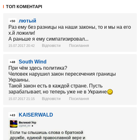
ТОП КОМЕНТАРІ
лютый
+50
Раз ему без разницы на наши законы, то и мы на его
х.й ложили!
А раньше я ему симпатизировал...
Відповісти
Посилання
15.07.2017 20:42
South Wind
+48
При чём здесь политика?
Человек нарушил закон пересечения границы
Украины.
Такой закон есть в каждой стране. Пусть
зарабатывает, но теперь уже не в Украине
Відповісти
Посилання
15.07.2017 21:15
KAISERWALD
+43