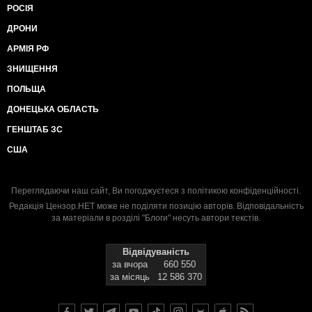
РОСІЯ
ДРОНИ
АРМІЯ РФ
ЗНИЩЕННЯ
ПОЛЬЩА
ДОНЕЦЬКА ОБЛАСТЬ
ГЕНШТАБ ЗС
США
Переглядаючи наш сайт, Ви погоджуєтеся з
політикою конфіденційності
.
Редакція Цензор.НЕТ може не поділяти позицію авторів. Відповідальність
за матеріали в розділі "Блоги" несуть автори текстів.
Відвідуваність
за вчора
660 550
за місяць
12 586 370