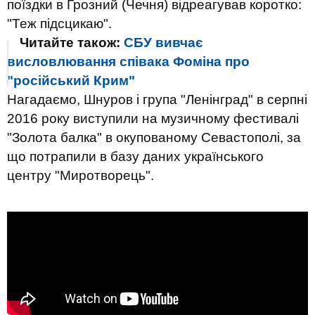
поїздки в Грозний (Чечня) відреагував коротко:
"Теж підсцикаю".
Читайте також:
СБУ вивчає
висловлювання співака Фоміна про
"російський Крим"
Нагадаємо, Шнуров і група "Ленінград" в серпні
2016 року виступили на музичному фестивалі
"Золота балка" в окупованому Севастополі, за
що потрапили в базу даних українського
центру "Миротворець".