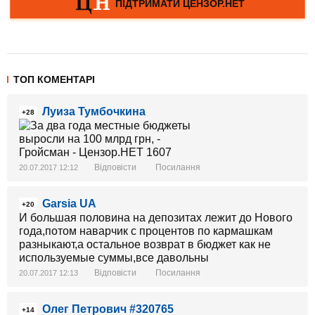
ТОП КОМЕНТАРІ
Луиза Тумбочкина
+28
Відповісти
Посилання
20.07.2017 12:12
Garsia UA
+20
И большая половина на депозитах лежит до Нового
года,потом наварчик с процентов по кармашкам
разныкают,а остальное возврат в бюджет как не
используемые суммы,все давольны
Відповісти
Посилання
20.07.2017 12:13
Олег Петрович #320765
+14