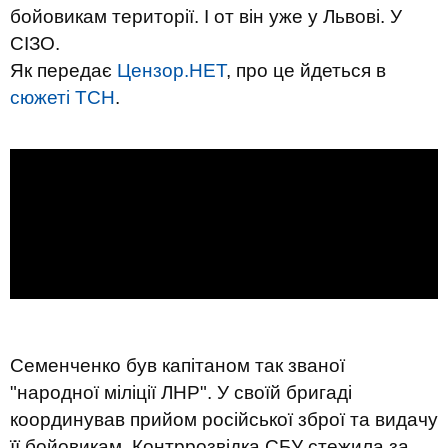
бойовикам території. І от він уже у Львові. У
СІЗО.
Як передає
Цензор.НЕТ
, про це йдеться в
сюжеті ТСН
.
Семенченко був капітаном так званої
"народної міліції ЛНР". У своїй бригаді
координував прийом російської зброї та видачу
її бойовикам. Контррозвідка СБУ стежила за