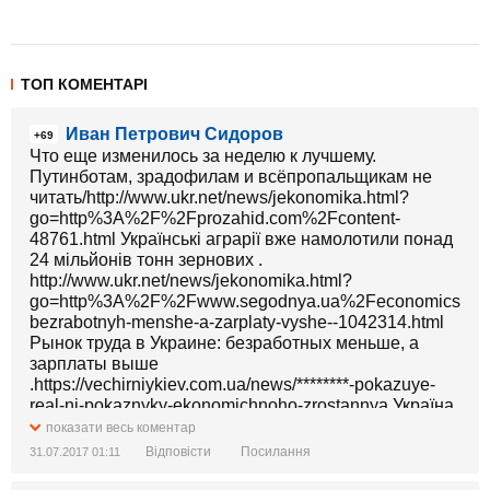
ТОП КОМЕНТАРІ
Иван Петрович Сидоров
+69
Что еще изменилось за неделю к лучшему.
Путинботам, зрадофилам и всёпропальщикам не
читать/http://www.ukr.net/news/jekonomika.html?
go=http%3A%2F%2Fprozahid.com%2Fcontent-
48761.html Українські аграрії вже намолотили понад
24 мільйонів тонн зернових .
http://www.ukr.net/news/jekonomika.html?
go=http%3A%2F%2Fwww.segodnya.ua%2Feconomics%2F
bezrabotnyh-menshe-a-zarplaty-vyshe--1042314.html
Рынок труда в Украине: безработных меньше, а
зарплаты выше
.https://vechirniykiev.com.ua/news/********-pokazuye-
real-ni-pokaznyky-ekonomichnoho-zrostannya Україна
показує реальні показники економічного зростання .
показати весь коментар
https://www.radiosvoboda.org/a/28643437.html
Відповісти
Посилання
31.07.2017 01:11
«Антонов» працює у штатному режимі»
.http://www.ukr.net/news/jekonomika.html?