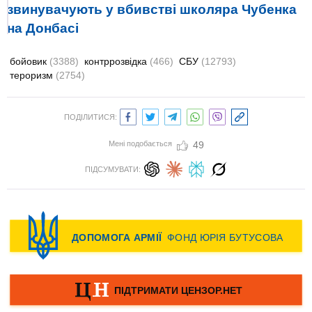
звинувачують у вбивстві школяра Чубенка
на Донбасі
бойовик
(3388)
контррозвідка
(466)
СБУ
(12793)
тероризм
(2754)
ПОДІЛИТИСЯ:
Мені подобається
49
ПІДСУМУВАТИ: