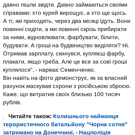
давно пішли звідти. Давно займаються своїми
справами: хто курей вирощує, а хто ще щось.
А ті, які приходять, через два місяці їдуть. Вони
повинні сидіти, а ми повинні скрізь прибирати
за ними, відновлювати, фарбувати, білити,
будувати. А гроші на будівництво виділяти? Ні.
Отримав зарплату, скинувся, купляєш фарбу,
плакати, якщо треба. Але це все за совї гроші
куплялося", - нарікає Семенченко.
Він навіть на фото демонструє, як за власний
рахунок маскував схрони з російською зброєю.
Каже, що витратив своїх близько 100 тисяч
рублів.
Читайте також:
Колишнього найманця
терористичного батальйону "Чорна сотня"
затримано на Донеччині, - Нацполіція