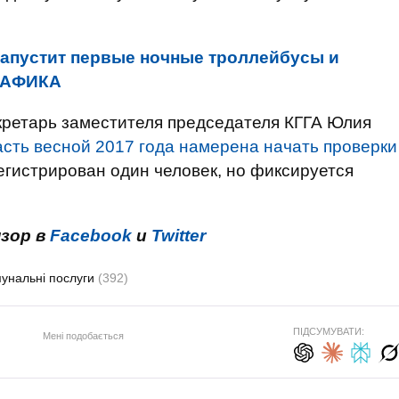
запустит первые ночные троллейбусы и
ГРАФИКА
кретарь заместителя председателя КГГА Юлия
асть весной 2017 года намерена начать проверки
егистрирован один человек, но фиксируется
нзор в
Facebook
и
Twitter
унальні послуги
(392)
ПІДСУМУВАТИ:
Мені подобається