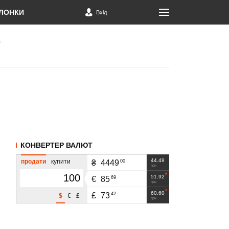
ЛОНКИ
Вхід
КОНВЕРТЕР ВАЛЮТ
44.49
р
продати
купити
00
₴
4449
грн
51.92
69
€
85
грн
60.60
42
£
73
$
€
£
грн