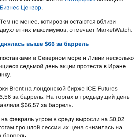
Бизнес Цензор
.
Тем не менее, котировки остаются вблизи
двухлетних максимумов, отмечает MarketWatch.
однялась выше $66 за баррель
поставками в Северном море и Ливии несколько
ющиеся седьмой день акции протеста в Иране
нку.
и Brent на лондонской бирже ICE Futures
66,56 за баррель. На торгах в предыдущий день
тавляла $66,57 за баррель.
на февраль утром в среду выросли на $0,02
 итогам прошлой сессии их цена снизилась на
а баррель.