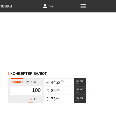
ЛОНКИ
Вхід
КОНВЕРТЕР ВАЛЮТ
44.52
продати
купити
00
₴
4452
грн
51.95
70
€
85
грн
60.61
45
£
73
$
€
£
грн