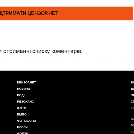
 отриманні списку коментарів.
ЦЕНЗОР.НЕТ
Б
НОВИНИ
Д
ПОДІЇ
П
РЕЗОНАНС
С
ФОТО
Е
ВІДЕО
Б
ФОТОШОПИ
Р
БЛОГИ
Е
ФОРУМ