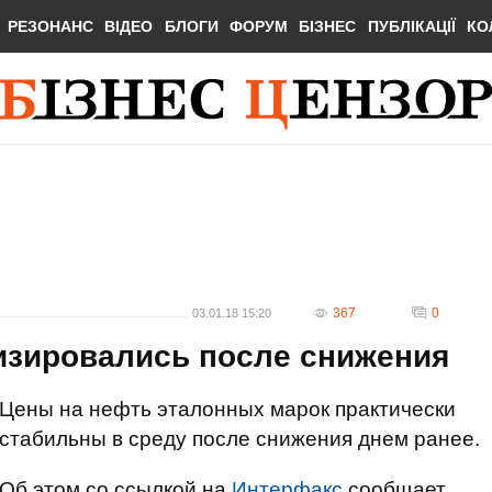
РЕЗОНАНС
ВІДЕО
БЛОГИ
ФОРУМ
БІЗНЕС
ПУБЛІКАЦІЇ
КО
367
0
03.01.18 15:20
изировались после снижения
Цены на нефть эталонных марок практически
стабильны в среду после снижения днем ранее.
Об этом со ссылкой на
Интерфакс
сообщает