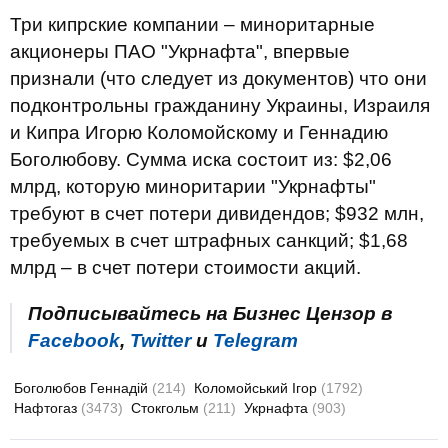
Три кипрские компании – миноритарные
акционеры ПАО "Укрнафта", впервые
признали (что следует из документов) что они
подконтрольны гражданину Украины, Израиля
и Кипра Игорю Коломойскому и Геннадию
Боголюбову. Сумма иска состоит из: $2,06
млрд, которую миноритарии "Укрнафты"
требуют в счет потери дивидендов; $932 млн,
требуемых в счет штрафных санкций; $1,68
млрд – в счет потери стоимости акций.
Подписывайтесь на Бизнес Цензор в
Facebook
,
Twitter
и
Telegram
Боголюбов Геннадій
(214)
Коломойський Ігор
(1792)
Нафтогаз
(3473)
Стокгольм
(211)
Укрнафта
(903)