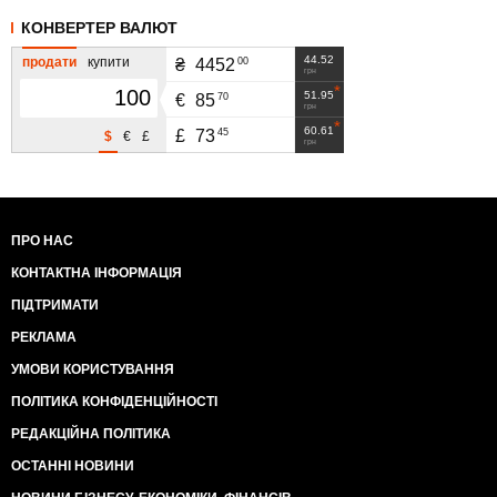
КОНВЕРТЕР ВАЛЮТ
44.52
продати
купити
00
₴
4452
грн
51.95
70
€
85
грн
60.61
45
£
73
$
€
£
грн
ПРО НАС
КОНТАКТНА ІНФОРМАЦІЯ
ПІДТРИМАТИ
РЕКЛАМА
УМОВИ КОРИСТУВАННЯ
ПОЛІТИКА КОНФІДЕНЦІЙНОСТІ
РЕДАКЦІЙНА ПОЛІТИКА
ОСТАННІ НОВИНИ