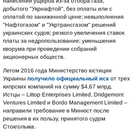
нанесении ущерба из-за отбора газа,
добытого "Укрнафтой", без оплаты или с
оплатой по заниженной цене; невыполнения
"Нафтогазом" и "Укртрансгазом" решений
украинских судов; резкого увеличения ставок
платы за недропользование; уменьшения
кворума при проведении собраний
акционерных обществ.
Летом 2016 года Министерство юстиции
Украины
получило официальный иск
от трех
кипрских компаний на сумму $4,67 млрд.
Истцы – Littop Enterprises Limited, Dridgemоnt
Ventures Limited и Bordo Management Limited –
направили требование в Минюст после
решения в их пользу, принятого судом
Стокгольма.