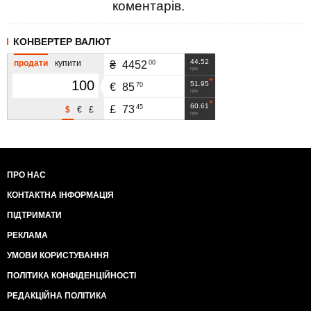
коментарів.
КОНВЕРТЕР ВАЛЮТ
44.52
продати
купити
00
₴
4452
грн
51.95
70
€
85
грн
60.61
45
£
73
$
€
£
грн
ПРО НАС
КОНТАКТНА ІНФОРМАЦІЯ
ПІДТРИМАТИ
РЕКЛАМА
УМОВИ КОРИСТУВАННЯ
ПОЛІТИКА КОНФІДЕНЦІЙНОСТІ
РЕДАКЦІЙНА ПОЛІТИКА