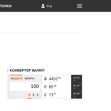
ЛОНКИ
Вхід
КОНВЕРТЕР ВАЛЮТ
44.52
продати
купити
00
₴
4452
грн
51.97
66
€
85
грн
60.60
47
£
73
$
€
£
грн