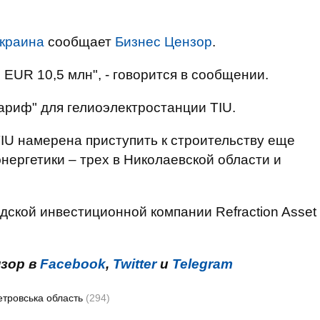
краина
сообщает
Бизнес Цензор
.
EUR 10,5 млн", - говорится в сообщении.
риф" для гелиоэлектростанции TIU.
TIU намерена приступить к строительству еще
нергетики – трех в Николаевской области и
дской инвестиционной компании Refraction Asset
нзор в
Facebook
,
Twitter
и
Telegram
етровська область
(294)