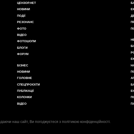
ЦЕНЗОР.НЕТ
Б
НОВИНИ
Е
ПОДІЇ
Д
РЕЗОНАНС
П
ФОТО
П
ВІДЕО
Н
ФОТОШОПИ
Б
БЛОГИ
Р
ФОРУМ
Е
БІЗНЕС
Н
НОВИНИ
П
ГОЛОВНЕ
А
СПЕЦПРОЄКТИ
Б
ПУБЛІКАЦІЇ
Е
КОЛОНКИ
П
ВІДЕО
П
даючи наш сайт, Ви погоджуєтеся з
політикою конфіденційності
.