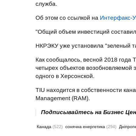
служба.
Об этом со ссылкой на
Интерфакс-У
"Общий объем инвестиций составил 
НКРЭКУ уже установила "зеленый та
Как сообщалось, весной 2018 года 
четырех объектов возобновляемой э
одного в Херсонской.
TIU находится в собственности кана
Management (RAM).
Подписывайтесь на Бизнес Це
Канада
(522)
сонячна енергетика
(294)
Дніпроп