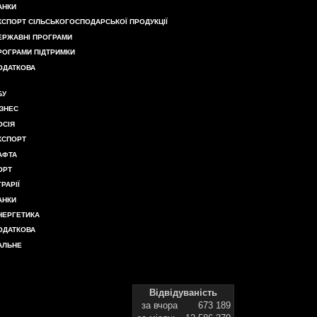
АНКИ
КСПОРТ СІЛЬСЬКОГОСПОДАРСЬКОЇ ПРОДУКЦІЇ
ЕРЖАВНІ ПРОГРАМИ
РОГРАМИ ПІДТРИМКИ
ОДАТКОВА
БУ
ІЗНЕС
ОСІЯ
КСПОРТ
АФТА
ОРТ
ГРАРІЇ
АНКИ
НЕРГЕТИКА
ОДАТКОВА
АЛЬНЕ
Відвідуваність
за вчора
673 189