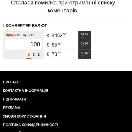
Сталася помилка при отриманні списку
коментарів.
КОНВЕРТЕР ВАЛЮТ
44.52
продати
купити
00
₴
4452
грн
51.97
66
€
85
грн
60.60
47
£
73
$
€
£
грн
ПРО НАС
КОНТАКТНА ІНФОРМАЦІЯ
ПІДТРИМАТИ
РЕКЛАМА
УМОВИ КОРИСТУВАННЯ
ПОЛІТИКА КОНФІДЕНЦІЙНОСТІ