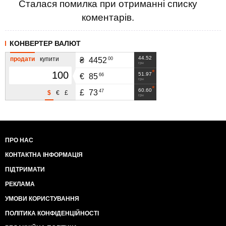
Сталася помилка при отриманні списку
коментарів.
КОНВЕРТЕР ВАЛЮТ
44.52
продати
купити
00
₴
4452
грн
51.97
66
€
85
грн
60.60
47
£
73
$
€
£
грн
ПРО НАС
КОНТАКТНА ІНФОРМАЦІЯ
ПІДТРИМАТИ
РЕКЛАМА
УМОВИ КОРИСТУВАННЯ
ПОЛІТИКА КОНФІДЕНЦІЙНОСТІ