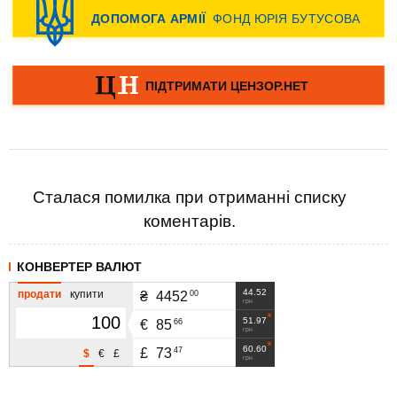
Сталася помилка при отриманні списку
коментарів.
КОНВЕРТЕР ВАЛЮТ
44.52
продати
купити
00
₴
4452
грн
51.97
66
€
85
грн
60.60
47
£
73
$
€
£
грн