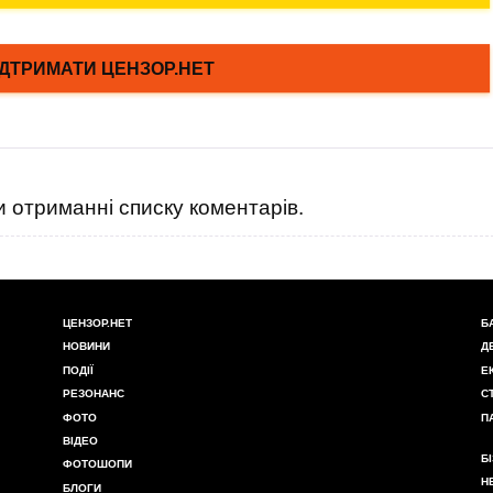
 отриманні списку коментарів.
ЦЕНЗОР.НЕТ
Б
НОВИНИ
Д
ПОДІЇ
Е
РЕЗОНАНС
С
ФОТО
П
ВІДЕО
Б
ФОТОШОПИ
Н
БЛОГИ