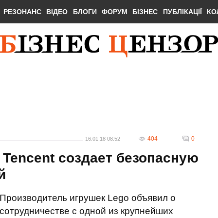
РЕЗОНАНС
ВІДЕО
БЛОГИ
ФОРУМ
БІЗНЕС
ПУБЛІКАЦІЇ
КО
404
0
16.01.18 08:52
 Tencent создает безопасную
й
Производитель игрушек Lego объявил о
сотрудничестве с одной из крупнейших