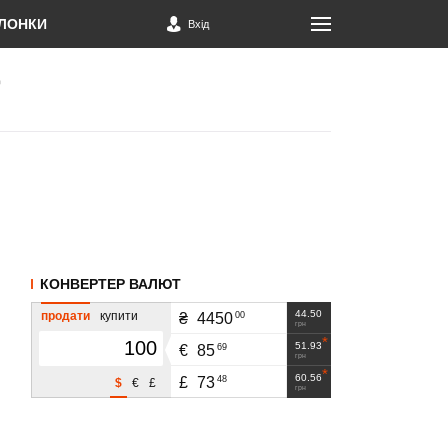
ЛОНКИ
Вхід
КОНВЕРТЕР ВАЛЮТ
44.50
продати
купити
00
₴
4450
грн
51.93
69
€
85
грн
60.56
48
£
73
$
€
£
грн