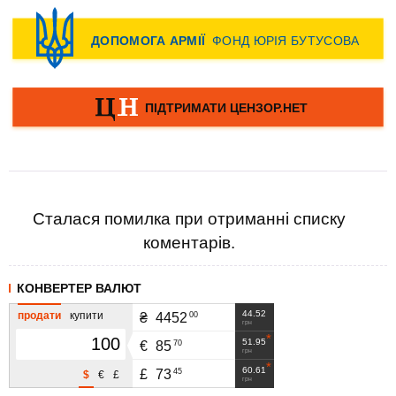
Сталася помилка при отриманні списку
коментарів.
КОНВЕРТЕР ВАЛЮТ
44.52
продати
купити
00
₴
4452
грн
51.95
70
€
85
грн
60.61
45
£
73
$
€
£
грн