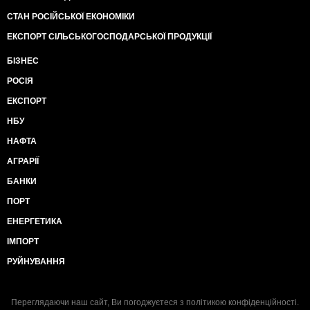
СТАН РОСІЙСЬКОЇ ЕКОНОМІКИ
ЕКСПОРТ СІЛЬСЬКОГОСПОДАРСЬКОЇ ПРОДУКЦІЇ
БІЗНЕС
РОСІЯ
ЕКСПОРТ
НБУ
НАФТА
АГРАРІЇ
БАНКИ
ПОРТ
ЕНЕРГЕТИКА
ІМПОРТ
РУЙНУВАННЯ
Переглядаючи наш сайт, Ви погоджуєтеся з
політикою конфіденційності
.