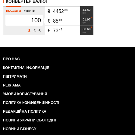
КОНВЕРТЕР ВАЛЮТ
44.52
продати
купити
00
₴
4452
грн
51.97
66
€
85
грн
60.60
47
£
73
$
€
£
грн
ПРО НАС
КОНТАКТНА ІНФОРМАЦІЯ
ПІДТРИМАТИ
РЕКЛАМА
УМОВИ КОРИСТУВАННЯ
ПОЛІТИКА КОНФІДЕНЦІЙНОСТІ
РЕДАКЦІЙНА ПОЛІТИКА
НОВИНИ УКРАЇНИ СЬОГОДНІ
НОВИНИ БІЗНЕСУ