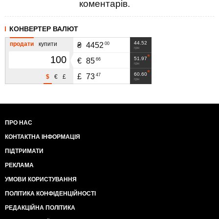
коментарів.
КОНВЕРТЕР ВАЛЮТ
44.52
продати
купити
00
₴
4452
грн
51.97
66
€
85
грн
60.60
47
£
73
$
€
£
грн
ПРО НАС
КОНТАКТНА ІНФОРМАЦІЯ
ПІДТРИМАТИ
РЕКЛАМА
УМОВИ КОРИСТУВАННЯ
ПОЛІТИКА КОНФІДЕНЦІЙНОСТІ
РЕДАКЦІЙНА ПОЛІТИКА