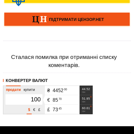
Сталася помилка при отриманні списку
коментарів.
КОНВЕРТЕР ВАЛЮТ
44.52
продати
купити
00
₴
4452
грн
51.95
70
€
85
грн
60.61
45
£
73
$
€
£
грн