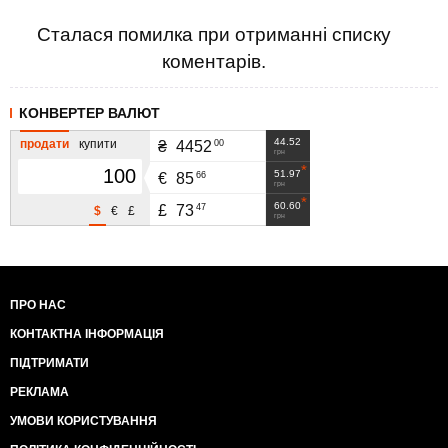
Сталася помилка при отриманні списку
коментарів.
КОНВЕРТЕР ВАЛЮТ
44.52
продати
купити
00
₴
4452
грн
51.97
66
€
85
грн
60.60
47
£
73
$
€
£
грн
ПРО НАС
КОНТАКТНА ІНФОРМАЦІЯ
ПІДТРИМАТИ
РЕКЛАМА
УМОВИ КОРИСТУВАННЯ