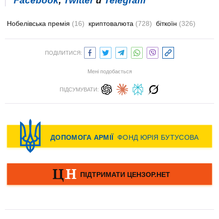
Facebook
,
Twitter
и
Telegram
Нобелівська премія
(16)
криптовалюта
(728)
біткоїн
(326)
ПОДІЛИТИСЯ:
Мені подобається
ПІДСУМУВАТИ: