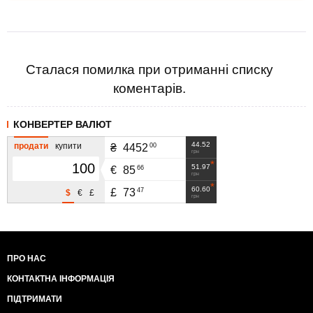
Сталася помилка при отриманні списку
коментарів.
КОНВЕРТЕР ВАЛЮТ
44.52
продати
купити
00
₴
4452
грн
51.97
66
€
85
грн
60.60
47
£
73
$
€
£
грн
ПРО НАС
КОНТАКТНА ІНФОРМАЦІЯ
ПІДТРИМАТИ