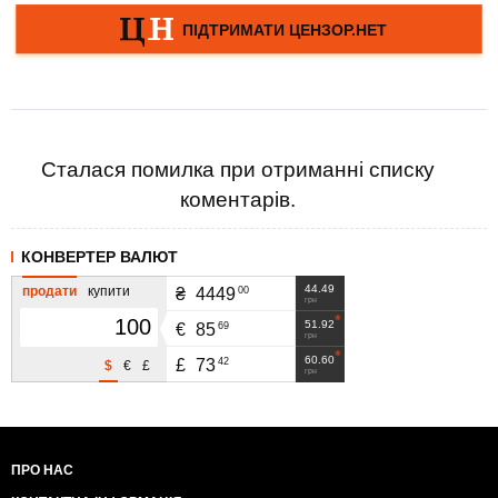
Сталася помилка при отриманні списку
коментарів.
КОНВЕРТЕР ВАЛЮТ
44.49
продати
купити
00
₴
4449
грн
51.92
69
€
85
грн
60.60
42
£
73
$
€
£
грн
ПРО НАС