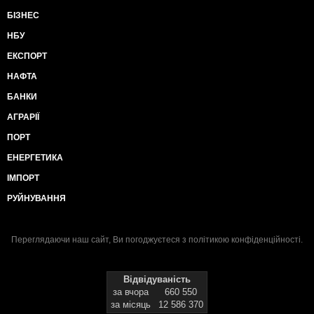
БІЗНЕС
НБУ
ЕКСПОРТ
НАФТА
БАНКИ
АГРАРІЇ
ПОРТ
ЕНЕРГЕТИКА
ІМПОРТ
РУЙНУВАННЯ
Переглядаючи наш сайт, Ви погоджуєтеся з
політикою конфіденційності
.
Відвідуваність
за вчора
660 550
за місяць
12 586 370