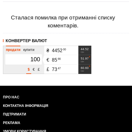
Сталася помилка при отриманні списку
коментарів.
КОНВЕРТЕР ВАЛЮТ
44.52
продати
купити
00
₴
4452
грн
51.97
66
€
85
грн
60.60
47
£
73
$
€
£
грн
ПРО НАС
КОНТАКТНА ІНФОРМАЦІЯ
ПІДТРИМАТИ
РЕКЛАМА
УМОВИ КОРИСТУВАННЯ