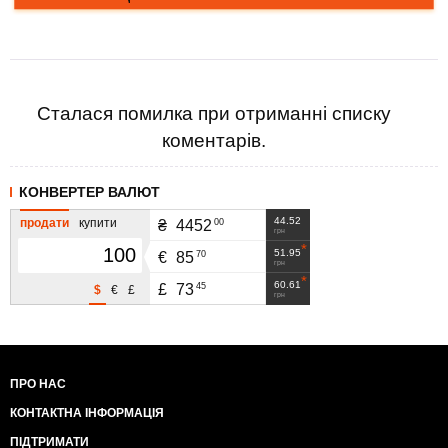
Сталася помилка при отриманні списку
коментарів.
КОНВЕРТЕР ВАЛЮТ
44.52
продати
купити
00
₴
4452
грн
51.95
70
€
85
грн
60.61
45
£
73
$
€
£
грн
ПРО НАС
КОНТАКТНА ІНФОРМАЦІЯ
ПІДТРИМАТИ