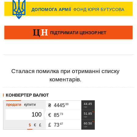
Сталася помилка при отриманні списку
коментарів.
КОНВЕРТЕР ВАЛЮТ
44.45
продати
купити
00
₴
4445
грн
51.85
73
€
85
грн
60.50
47
£
73
$
€
£
грн