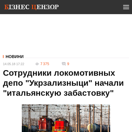
НОВИНИ
7 375
9
14.05.18 17:22
Сотрудники локомотивных
депо "Укрзализныци" начали
"итальянскую забастовку"