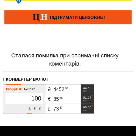
Сталася помилка при отриманні списку
коментарів.
КОНВЕРТЕР ВАЛЮТ
44.52
продати
купити
00
₴
4452
грн
51.97
66
€
85
грн
60.60
47
£
73
$
€
£
грн