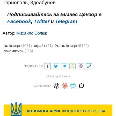
Тернополь, Здолбунов.
Подписывайтесь на Бизнес Цензор в
Facebook
,
Twitter
и
Telegram
Автор:
Михайло Орлюк
залізниця
(1031)
страйк
(91)
Укрзалізниця
(5129)
локомотиви
(116)
ПОДІЛИТИСЯ:
Мені подобається
ПІДСУМУВАТИ: