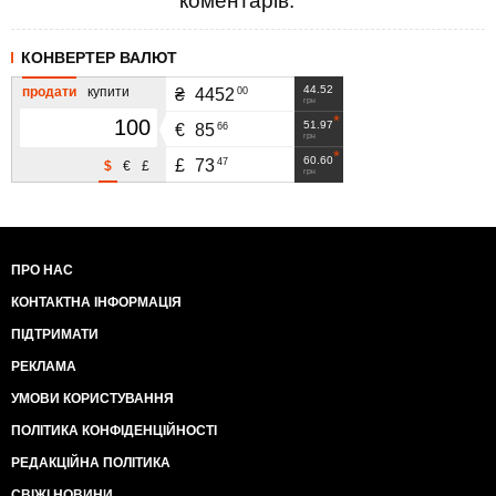
коментарів.
КОНВЕРТЕР ВАЛЮТ
44.52
продати
купити
00
₴
4452
грн
51.97
66
€
85
грн
60.60
47
£
73
$
€
£
грн
ПРО НАС
КОНТАКТНА ІНФОРМАЦІЯ
ПІДТРИМАТИ
РЕКЛАМА
УМОВИ КОРИСТУВАННЯ
ПОЛІТИКА КОНФІДЕНЦІЙНОСТІ
РЕДАКЦІЙНА ПОЛІТИКА
СВІЖІ НОВИНИ