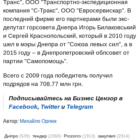
Транс", ООО "Транспортно-экспедиционная
компания "С-Тракс", ООО "Евросервискар". В
последний фирме его партнерами были экс-
депутат горсовета Днепра Игорь Билаковський
и Сергей Краснопольский, который в 2010 году
шел в мэры Днепра от "Союза левых сил", а в
2015 году – в Днепропетровский облсовет от
партии "Самопомощь".
Всего с 2009 года победитель получил
подрядов на 708,77 млн грн.
Подписывайтесь на Бизнес Цензор в
Facebook
,
Twitter
и
Telegram
Автор:
Михайло Орлюк
Дніпро
(539)
тендер
(2368)
Prozorro
(1913)
закупівлі
(2914)