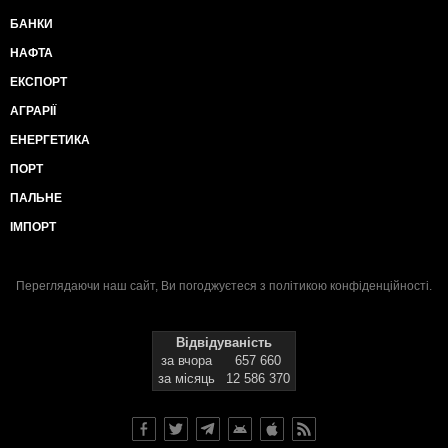
БАНКИ
НАФТА
ЕКСПОРТ
АГРАРІЇ
ЕНЕРГЕТИКА
ПОРТ
ПАЛЬНЕ
ІМПОРТ
Переглядаючи наш сайт, Ви погоджуєтеся з
політикою конфіденційності
.
Відвідуваність
за вчора
657 660
за місяць
12 586 370