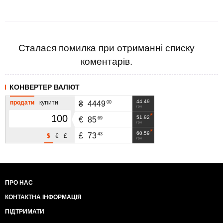
Сталася помилка при отриманні списку
коментарів.
КОНВЕРТЕР ВАЛЮТ
44.49
продати
купити
00
₴
4449
грн
51.92
69
€
85
грн
60.59
43
£
73
$
€
£
грн
ПРО НАС
КОНТАКТНА ІНФОРМАЦІЯ
ПІДТРИМАТИ