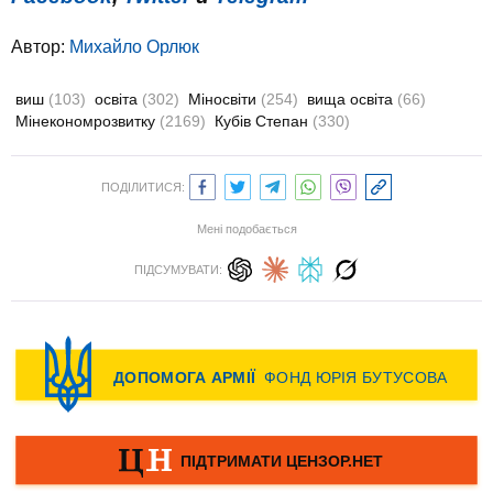
Автор:
Михайло Орлюк
виш
(103)
освіта
(302)
Міносвіти
(254)
вища освіта
(66)
Мінекономрозвитку
(2169)
Кубів Степан
(330)
ПОДІЛИТИСЯ:
Мені подобається
ПІДСУМУВАТИ: