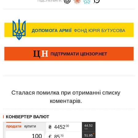
ПІДСУМУВАТИ:
Сталася помилка при отриманні списку
коментарів.
КОНВЕРТЕР ВАЛЮТ
44.52
продати
купити
00
₴
4452
грн
51.95
70
€
85